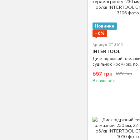
Новинка
−6%
Артикул: CT-3105
INTERTOOL
Диск відрізний алмазни
суцільною кромкою, по
керамограніту, 230 мм,
657 грн
699 грн
об/хв INTERTOOL CT-31
В наявності