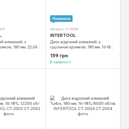
Новинка
009
Артикул: CT-3004
L
INTERTOOL
ий алмазний, з
Диск відрізний алмазний, з
омкою, 180 мм, 22-24%,
суцільною кромкою, 180 мм, 16-18%,
NTERTOOL CT-3009
8600 об/хв INTERTOOL CT-3004
159 грн
В наявності