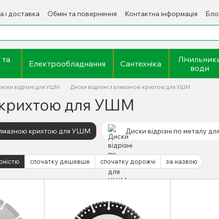
а і доставка
Обмін та повернення
Контактна інформація
Бло
 та
Лічильник
Електрообладнання
Сантехніка
води
иски відрізні для УШМ
Диски відрізні з алмазною крихтою для УШМ
ю крихтою для УШМ
 алмазною крихтою для УШМ
Диски відрізні по металу д
рністю
спочатку дешевше
спочатку дорожчі
за назвою