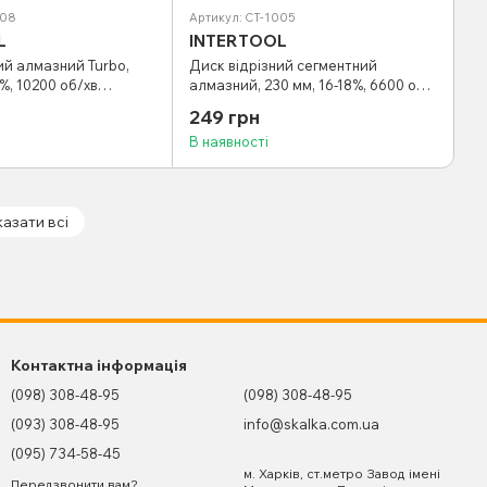
008
Артикул: CT-1005
L
INTERTOOL
ий алмазний Turbo,
Диск відрізний сегментний
%, 10200 об/хв
алмазний, 230 мм, 16-18%, 6600 об/
T-2008
хв INTERTOOL CT-1005
249 грн
В наявності
азати всі
Контактна інформація
(098) 308-48-95
(098) 308-48-95
(093) 308-48-95
info@skalka.com.ua
(095) 734-58-45
м. Харків, ст.метро Завод імені
Передзвонити вам?