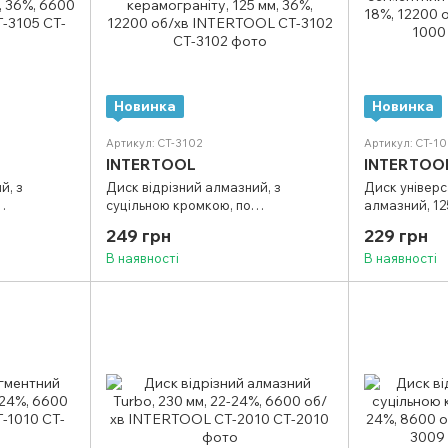
Новинка
Новинка
Артикул: CT-3102
Артикул: CT-1
INTERTOOL
INTERTOO
й, з
Диск відрізний алмазний, з
Диск універ
суцільною кромкою, по
алмазний, 125
 36%, 6600
керамограніту, 125 мм, 36%, 12200
хв INTERTOOL
249 грн
229 грн
05
об/хв INTERTOOL CT-3102
В наявності
В наявності