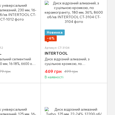
Новинка
−6%
12
Артикул: CT-3104
L
INTERTOOL
сальний сегментний
Диск відрізний алмазний, з
0 мм, 16-18%, 6600 об/
суцільною кромкою, по
 CT-1012
керамограніту, 180 мм, 36%, 8600
469 грн
79 грн
499 грн
об/хв INTERTOOL CT-3104
В наявності