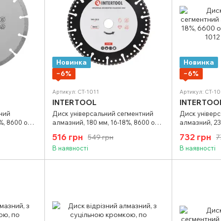
Новинка
Новинка
−6%
−6%
Артикул: CT-1011
Артикул: CT-10
INTERTOOL
INTERTOO
тний
Диск універсальний сегментний
Диск універ
%, 8600 об/
алмазний, 180 мм, 16-18%, 8600 об/
алмазний, 23
хв INTERTOOL CT-1011
хв INTERTOOL
516 грн
732 грн
549 грн
7
В наявності
В наявності