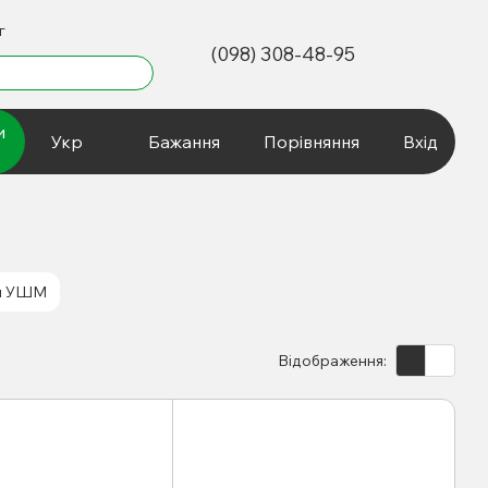
г
(098) 308-48-95
и
Укр
Бажання
Порівняння
Вхід
ля УШМ
Відображення: