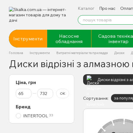
Перейти до основного контенту
Каталог
Про нас
Оплат
Відгуки про магазин
Насосне
Садова техніка
Інструменти
обладнання
інвентар
Головна
Інструменти
Витратні матеріали та приладдя
Диски
Д
Диски відрізні з алмазно
Диски відрізні з
Ціна, грн
Від Ціна, грн
До Ціна, грн
ОК
Сортування:
за популя
Бренд
33
INTERTOOL