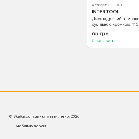
Артикул: CT-3001
INTERTOOL
Диск відрізний алмазни
суцільною кромкою, 115 
13280 об/хв INTERTOOL 
65 грн
В наявності
© Skalka.com.ua - купувати легко, 2026
Мобільна версія