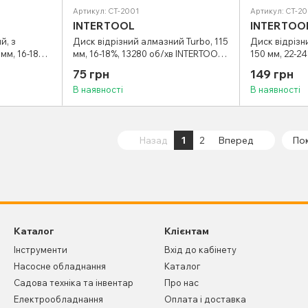
Артикул: CT-2001
Артикул: CT-2
INTERTOOL
INTERTOO
й, з
Диск відрізний алмазний Turbo, 115
Диск відрізн
мм, 16-18%,
мм, 16-18%, 13280 об/хв INTERTOOL
150 мм, 22-24
CT-3001
CT-2001
INTERTOOL C
75 грн
149 грн
В наявності
В наявності
Назад
1
2
Вперед
Пок
Каталог
Клієнтам
Інструменти
Вхід до кабінету
Насосне обладнання
Каталог
Садова техніка та інвентар
Про нас
Електрообладнання
Оплата і доставка