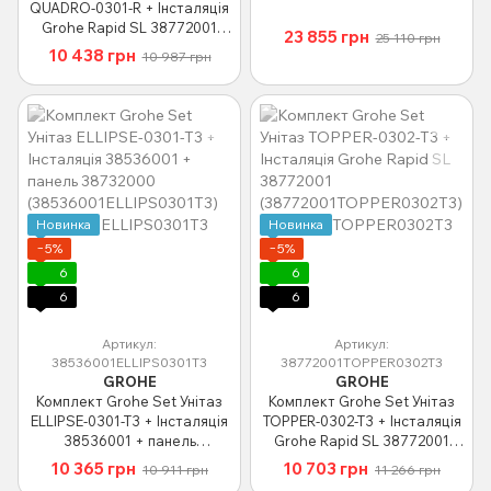
QUADRO-0301-R + Інсталяція
Grohe Rapid SL 38772001
23 855 грн
25 110 грн
(38772001QUADRO0301R)
10 438 грн
10 987 грн
Новинка
Новинка
−5%
−5%
6
6
6
6
Артикул:
Артикул:
38536001ELLIPS0301T3
38772001TOPPER0302T3
GROHE
GROHE
Комплект Grohe Set Унітаз
Комплект Grohe Set Унітаз
ELLIPSE-0301-T3 + Інсталяція
TOPPER-0302-T3 + Інсталяція
38536001 + панель
Grohe Rapid SL 38772001
38732000
(38772001TOPPER0302T3)
10 365 грн
10 703 грн
10 911 грн
11 266 грн
(38536001ELLIPS0301T3)