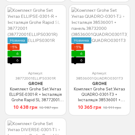
Новинка
Новинка
−5%
−5%
6
6
6
6
Артикул:
Артикул:
38772001ELLIPS0301R
38536001QUADRO0301T3
GROHE
GROHE
Комплект Grohe Set Унітаз
Комплект Grohe Set Унітаз
ELLIPSE-0301-R + Інсталяція
QUADRO-0301-T3 +
Grohe Rapid SL 38772001
Інсталяція 38536001 +
(38772001ELLIPS0301R)
панель 38732000
10 438 грн
10 365 грн
10 987 грн
10 911 грн
(38536001QUADRO0301T3)