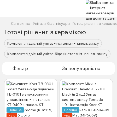
Сантехніка
Унітази, біде, пісуари
Готові рішення з керамік
Готові рішення з керамікою
Комплект: підвісний унітаз+інсталяція+панель змиву
Комплект: підвісний унітаз-біде+інсталяція+панель змиву
Фільтр
За популярністю
Новинка
Новинка
−5%
−5%