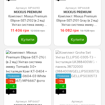
Артикул: MP6690
Артикул: MP6668
MIXXUS PREMIUM
MIXXUS PREMIUM
Комплект: Mixxus Premium
Комплект: Mixxus Premium
Ellipse-SET-2102 (в 2 ящ)
Ellipse-SET-2101 Gray (в 2 ящ)
Унітаз система змиву
Унітаз система змиву
Tornado 3.0+ Інсталяція Koer
Tornado 3.0+ Інсталяція Koer
11 406 грн
16 082 грн
12 006 грн
16 928 грн
KT-0404 + панель KT-0604-01
KT-0404 + панель KT-0604-07
Chrome (MP6690)
Gun Gray (MP6668)
Купити
Купити
Новинка
Новинка
−5%
−5%
6
6
6
6
Артикул: MP6667
Артикул: