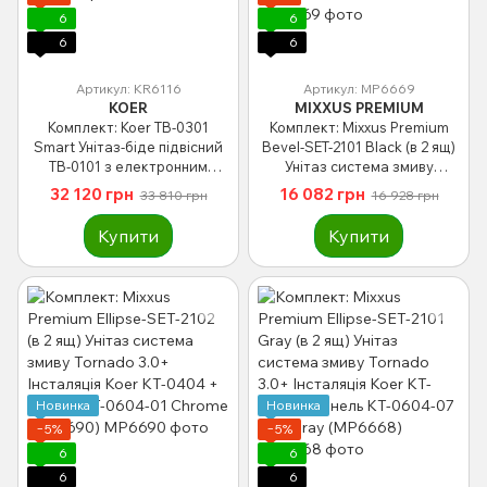
6
6
6
6
Артикул: KR6116
Артикул: MP6669
KOER
MIXXUS PREMIUM
Комплект: Koer TB-0301
Комплект: Mixxus Premium
Smart Унітаз-біде підвісний
Bevel-SET-2101 Black (в 2 ящ)
TB-0101 з електронним
Унітаз система змиву
управлінням + Інсталяція KT-
Tornado 1.0+ Інсталяція Koer
32 120 грн
16 082 грн
33 810 грн
16 928 грн
0409 + панель KT-0609-01
KT-0404 + панель KT-0604-05
Chrome (KR6116)
Black Mat (MP6669)
Купити
Купити
Новинка
Новинка
−5%
−5%
6
6
6
6