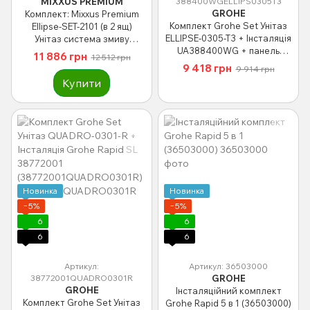
MIXXUS PREMIUM
388400WGELLIPS0305T3
GROHE
Комплект: Mixxus Premium
Комплект Grohe Set Унітаз
Ellipse-SET-2101 (в 2 ящ)
ELLIPSE-0305-T3 + Інсталяція
Унітаз система змиву
UA388400WG + панель
Tornado 3.0+ Інсталяція Koer
11 886 грн
12 512 грн
38732000
KT-0404 + панель KT-0604-03
9 418 грн
9 914 грн
(388400WGELLIPS0305T3)
White (MP6667)
Купити
Новинка
Новинка
−5%
−5%
6
6
6
6
Артикул:
Артикул: 36503000
38772001QUADRO0301R
GROHE
GROHE
Інсталяційний комплект
Комплект Grohe Set Унітаз
Grohe Rapid 5 в 1 (36503000)