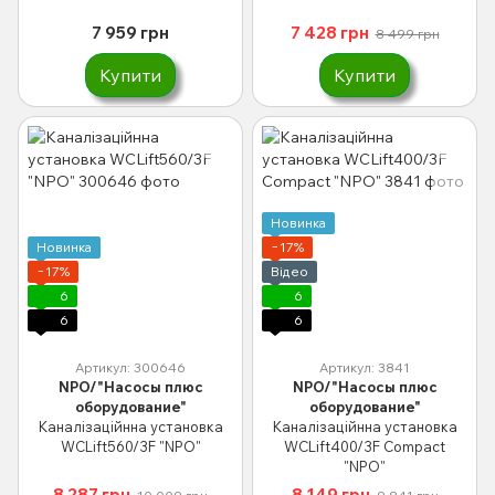
7 959 грн
7 428 грн
8 499 грн
Купити
Купити
Новинка
Новинка
−17%
−17%
Відео
6
6
6
6
Артикул: 300646
Артикул: 3841
NPO/"Насосы плюс
NPO/"Насосы плюс
оборудование"
оборудование"
Каналізаційнна установка
Каналізаційнна установка
WCLift560/3F "NPO"
WCLift400/3F Compact
"NPO"
8 287 грн
8 149 грн