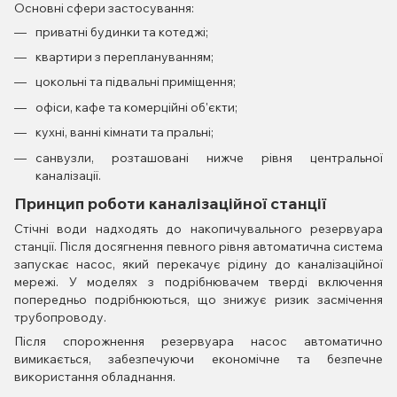
Основні сфери застосування:
приватні будинки та котеджі;
квартири з переплануванням;
цокольні та підвальні приміщення;
офіси, кафе та комерційні об'єкти;
кухні, ванні кімнати та пральні;
санвузли, розташовані нижче рівня центральної
каналізації.
Принцип роботи каналізаційної станції
Стічні води надходять до накопичувального резервуара
станції. Після досягнення певного рівня автоматична система
запускає насос, який перекачує рідину до каналізаційної
мережі. У моделях з подрібнювачем тверді включення
попередньо подрібнюються, що знижує ризик засмічення
трубопроводу.
Після спорожнення резервуара насос автоматично
вимикається, забезпечуючи економічне та безпечне
використання обладнання.