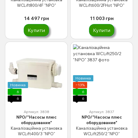
WCLift800/4F "NPO"
WCLift600/2FHot "NPO"
14 497 грн
11 003 грн
Купити
Купити
Новинка
Новинка
−13%
6
6
6
6
Артикул: 3838
Артикул: 3837
NPO/"Насосы плюс
NPO/"Насосы плюс
оборудование"
оборудование"
Каналізаційнна установка
Каналізаційнна установка
WCLift400/3 "NPO"
WCLift250/2 "NPO"