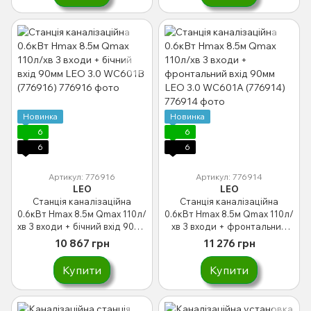
Новинка
Новинка
6
6
6
6
Артикул: 776916
Артикул: 776914
LEO
LEO
Станція каналізаційна
Станція каналізаційна
0.6кВт Hmax 8.5м Qmax 110л/
0.6кВт Hmax 8.5м Qmax 110л/
хв 3 входи + бічний вхід 90мм
хв 3 входи + фронтальний
LEO 3.0 WC601В (776916)
вхід 90мм LEO 3.0 WC601A
10 867 грн
11 276 грн
(776914)
Купити
Купити