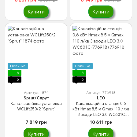
10 009 грн
9 841 грн
Купити
Купити
Новинка
Новинка
6
6
6
6
Артикул: 1874
Артикул: 776918
Sprut/Спрут
LEO
Каналізаційнна установка
Каналізаційна станція 0,6
WCLift250/2 "Sprut"
кВт Hmax 8,5 м Qmax 110 л/хв
3 входи LEO 3.0 WC601C
(776918)
7 819 грн
10 611 грн
Купити
Купити