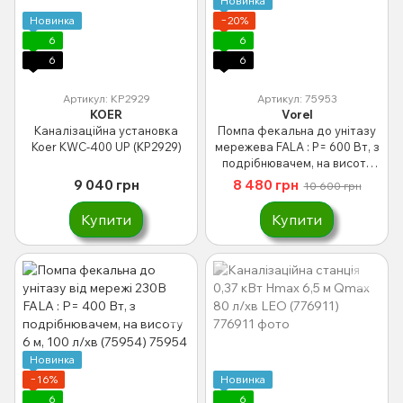
Новинка
Новинка
−20%
6
6
6
6
Артикул: KP2929
Артикул: 75953
KOER
Vorel
Каналізаційна установка
Помпа фекальна до унітазу
Koer KWC-400 UP (KP2929)
мережева FALA : P= 600 Вт, з
подрібнювачем, на висоту
9.5 м, 150 л/хв (75953)
9 040 грн
8 480 грн
10 600 грн
Купити
Купити
Новинка
−16%
Новинка
6
6