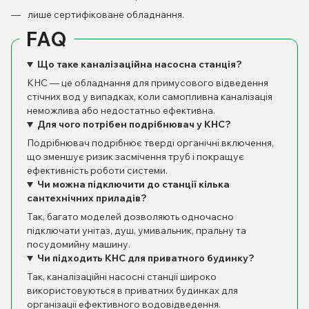
лише сертифіковане обладнання.
FAQ
Що таке каналізаційна насосна станція?
КНС — це обладнання для примусового відведення
стічних вод у випадках, коли самопливна каналізація
неможлива або недостатньо ефективна.
Для чого потрібен подрібнювач у КНС?
Подрібнювач подрібнює тверді органічні включення,
що зменшує ризик засмічення труб і покращує
ефективність роботи системи.
Чи можна підключити до станції кілька
сантехнічних приладів?
Так, багато моделей дозволяють одночасно
підключати унітаз, душ, умивальник, пральну та
посудомийну машину.
Чи підходить КНС для приватного будинку?
Так, каналізаційні насосні станції широко
використовуються в приватних будинках для
організації ефективного водовідведення.