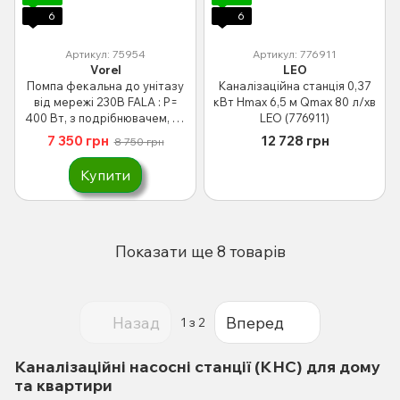
6
6
Артикул: 75954
Артикул: 776911
Vorel
LEO
Помпа фекальна до унітазу
Каналізаційна станція 0,37
від мережі 230В FALA : P=
кВт Hmax 6,5 м Qmax 80 л/хв
400 Вт, з подрібнювачем, на
LEO (776911)
висоту 6 м, 100 л/хв (75954)
7 350 грн
12 728 грн
8 750 грн
Купити
Показати ще 8 товарів
Назад
Вперед
1
з 2
Каналізаційні насосні станції (КНС) для дому
та квартири