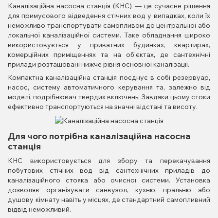
Каналізаційна насосна станція (КНС) — це сучасне рішення
для примусового відведення стічних вод у випадках, коли їх
неможливо транспортувати самопливом до центральної або
локальної каналізаційної системи. Таке обладнання широко
використовується у приватних будинках, квартирах,
комерційних приміщеннях та на об'єктах, де сантехнічні
прилади розташовані нижче рівня основної каналізації.
Компактна каналізаційна станція поєднує в собі резервуар,
насос, систему автоматичного керування та, залежно від
моделі, подрібнювач твердих включень. Завдяки цьому стоки
ефективно транспортуються на значні відстані та висоту.
Для чого потрібна каналізаційна насосна
станція
КНС використовується для збору та перекачування
побутових стічних вод від сантехнічних приладів до
каналізаційного стояка або очисної системи. Установка
дозволяє організувати санвузол, кухню, пральню або
душову кімнату навіть у місцях, де стандартний самопливний
відвід неможливий.