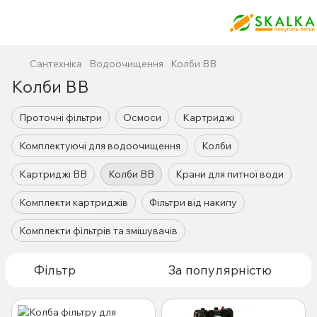
Сантехніка
Водоочищення
Колби ВВ
Колби ВВ
Проточні фільтри
Осмоси
Картриджі
Комплектуючі для водоочищення
Колби
Картриджі ВВ
Колби ВВ
Крани для питної води
Комплекти картриджів
Фільтри від накипу
Комплекти фільтрів та змішувачів
Фільтр
За популярністю