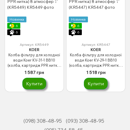
Новинка
Новинка
6
6
6
6
Артикул: KR5449
Артикул: KR5447
KOER
KOER
Колба фільтру для холодної
Колба фільтру для холодної
води Koer KV-31-1 ВВ10
води Koer KV-29-1 ВВ10
(колба, картридж PPR нитка)
(колба, картридж PPR нитка)
8 атмосфер 1" (KR5449)
8 атмосфер 1" (KR5447)
1 587 грн
1 518 грн
Купити
Купити
(098) 308-48-95
(093) 308-48-95