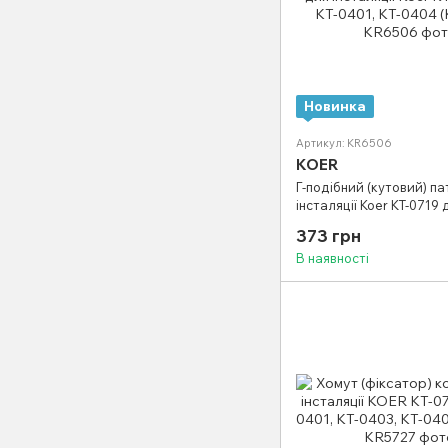
Новинка
Артикул: KR6506
KOER
Г-подібний (кутовий) п
інсталяції Koer KT-0719 
KT-0404 (KR6506)
373 грн
В наявності