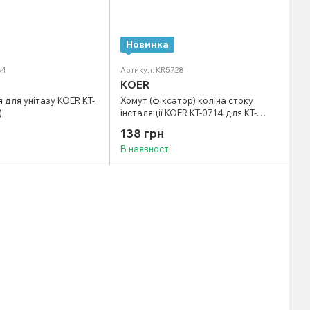
Новинка
84
Артикул: KR5728
KOER
я для унітазу KOER KT-
Хомут (фіксатор) коліна стоку
)
інсталяції KOER KT-0714 для KT-
0402 (KR5728)
138 грн
В наявності