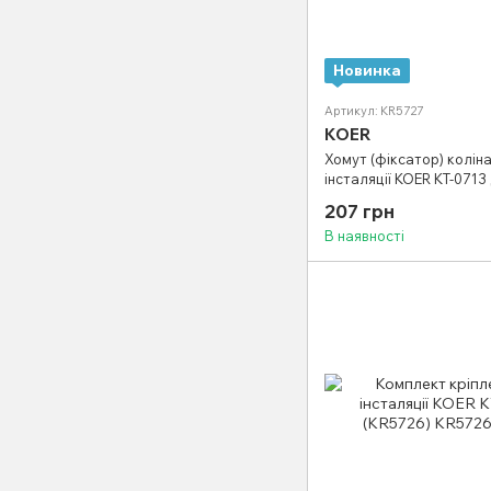
Новинка
Артикул: KR5727
KOER
Хомут (фіксатор) колін
інсталяції KOER KT-0713 
0401, KT-0403, KT-0404 
207 грн
В наявності