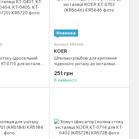
Новинка
20
Артикул: KR5646
KOER
отоку (дросельний
Шпильки різьбові для кріплення
 KT-0715 для інсталяції
підвісного унітазу до інсталяції
403, KT-0404, KT-0405,
KOER KT-0702 (KR5646)
251 грн
720)
В наявності