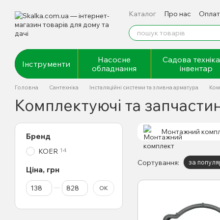
Перейти до основного контенту
Каталог
Про нас
Оплат
Відгуки про магазин
Насосне
Садова техніка
Інструменти
обладнання
інвентар
Головна
Сантехніка
Інсталяційні системи та зливна арматура
Ком
Комплектуючі та запчастин
Монтажний комп
Бренд
14
KOER
Сортування:
за популя
Ціна, грн
Від Ціна, грн
До Ціна, грн
ОК