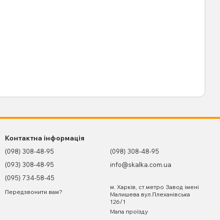
Контактна інформація
(098) 308-48-95
(098) 308-48-95
(093) 308-48-95
info@skalka.com.ua
(095) 734-58-45
м. Харків, ст.метро Завод імені
Передзвонити вам?
Малишева вул.Плеханівська
126/1
Мапа проїзду