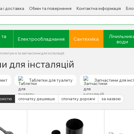
а і доставка
Обмін та повернення
Контактна інформація
Бло
 та
Лічильник
Електрообладнання
Сантехніка
води
плектуючі та запчастини для інсталяцій
и для інсталяцій
лект
Таблетки для туалету
Запчастини для інс
рністю
спочатку дешевше
спочатку дорожчі
за назвою