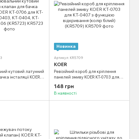
Новинка
23
Артикул: KR5709
KOER
ний кутовий латунний
Ревізійний короб для кріплення
ачка інсталяції KOER
панелей змиву KOER KT-0703 для
T-0401, KT-0403, KT-
KT-0407 з функцією відкривання
148 грн
5, KT-0406 (KR5723)
(колір білий) (KR5709)
В наявності