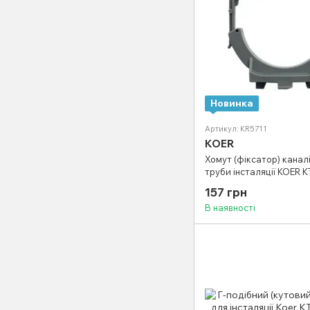
Новинка
Артикул: KR5711
KOER
Хомут (фіксатор) канал
труби інсталяції KOER K
KT-0407 (колір чорний) 
157 грн
В наявності