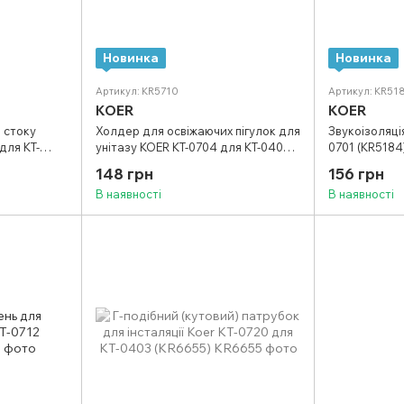
Новинка
Новинка
Артикул: KR5710
Артикул: KR51
KOER
KOER
а стоку
Холдер для освіжаючих пігулок для
Звукоізоляці
для KT-
унітазу KOER KT-0704 для KT-0407
0701 (KR5184
(KR5727)
(колір білий) (KR5710)
148 грн
156 грн
В наявності
В наявності