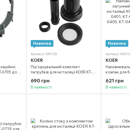
Новинка
Новинка
Артикул: KR5725
Артикул: KR57
KOER
KOER
ізаційної
Під'єднувальний комплект
Наповнюваль
T-0705 для
патрубків для інсталяції KOER KT-
клапан для б
(KR5711)
0708 для KT-0401, KT-0403, KT-
KT-0706 для K
690 грн
621 грн
0404, KT-0405 (KR5725)
0404, KT-040
В наявності
В наявності