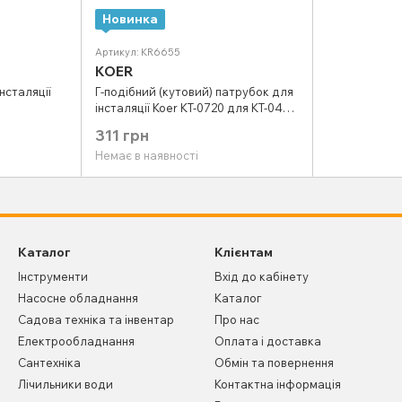
Новинка
Артикул: KR6655
KOER
нсталяції
Г-подібний (кутовий) патрубок для
інсталяції Koer KT-0720 для KT-0403
(KR6655)
311 грн
Немає в наявності
Каталог
Клієнтам
Інструменти
Вхід до кабінету
Насосне обладнання
Каталог
Садова техніка та інвентар
Про нас
Електрообладнання
Оплата і доставка
Сантехніка
Обмін та повернення
Лічильники води
Контактна інформація