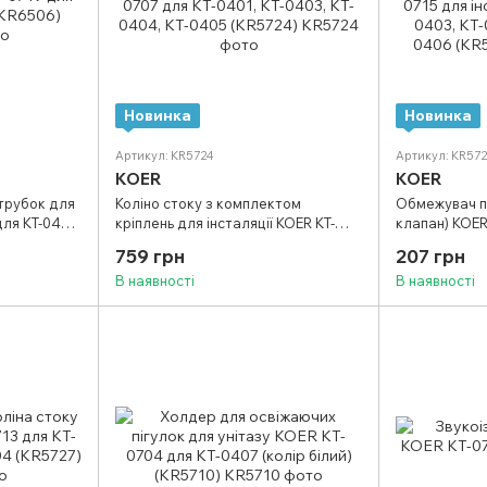
Новинка
Новинка
Артикул: KR5724
Артикул: KR57
KOER
KOER
атрубок для
Коліно стоку з комплектом
Обмежувач п
для KT-0401,
кріплень для інсталяції KOER KT-
клапан) KOER
0707 для KT-0401, KT-0403, KT-
KT-0401, KT-0
759 грн
207 грн
0404, KT-0405 (KR5724)
KT-0406 (KR5
В наявності
В наявності