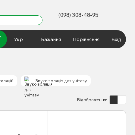
г
(098) 308-48-95
и
Укр
Бажання
Порівняння
Вхід
таляцій
Звукоізоляція для унітазу
Відображення: