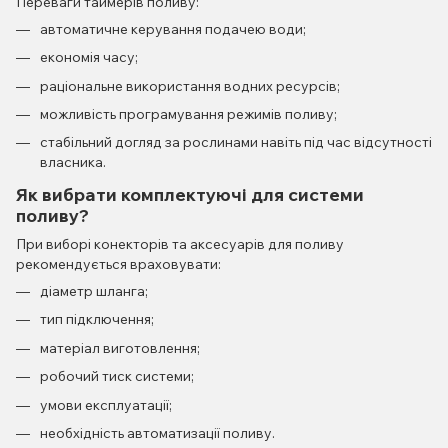
Переваги таймерів поливу:
автоматичне керування подачею води;
економія часу;
раціональне використання водних ресурсів;
можливість програмування режимів поливу;
стабільний догляд за рослинами навіть під час відсутності
власника.
Як вибрати комплектуючі для системи
поливу?
При виборі конекторів та аксесуарів для поливу
рекомендується враховувати:
діаметр шланга;
тип підключення;
матеріал виготовлення;
робочий тиск системи;
умови експлуатації;
необхідність автоматизації поливу.