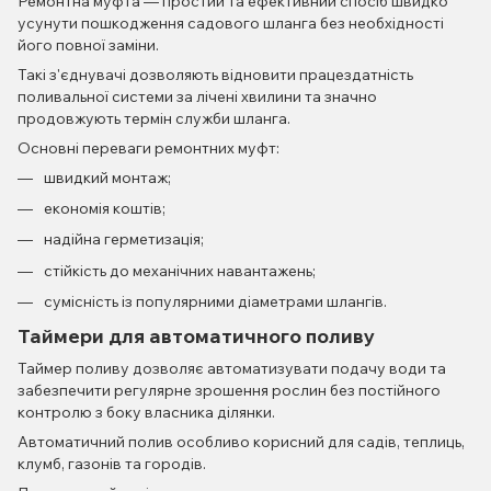
Ремонтна муфта — простий та ефективний спосіб швидко
усунути пошкодження садового шланга без необхідності
його повної заміни.
Такі з'єднувачі дозволяють відновити працездатність
поливальної системи за лічені хвилини та значно
продовжують термін служби шланга.
Основні переваги ремонтних муфт:
швидкий монтаж;
економія коштів;
надійна герметизація;
стійкість до механічних навантажень;
сумісність із популярними діаметрами шлангів.
Таймери для автоматичного поливу
Таймер поливу дозволяє автоматизувати подачу води та
забезпечити регулярне зрошення рослин без постійного
контролю з боку власника ділянки.
Автоматичний полив особливо корисний для садів, теплиць,
клумб, газонів та городів.