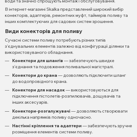
води та значно спрощують монтаж і обслуговування.
В інтернет-магазині Skalka представлений широкий вибір
конекторів, адаптерів, ремонтних муфт, таймерів поливу та
інших комплектуючих для садових систем зрошення.
Види конекторів для поливу
Сучасні системи поливу потребують різних типів
з'єднувальних елементів залежно від конфігурації ділянки та
використовуваного обладнання.
Конектори для шлангів
— забезпечують швидке
з'єднання та подовження поливальної магістралі.
Конектори до крана
— дозволяють підключити шланг
до водопровідного крана.
Конектори для насадок
— використовуються для
підключення пістолетів-розпилювачів, дощувачів та
інших аксесуарів.
Конектори-розгалужувачі
— дозволяють створювати
декілька напрямків поливу одночасно.
Настінні кріплення та адаптери
— забезпечують зручне
розміщення елементів системи поливу.