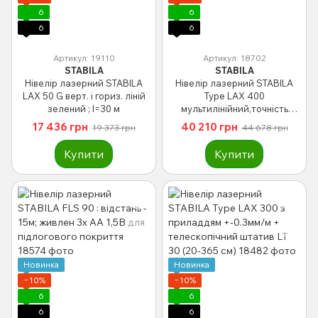
6
6
6
6
Артикул: 19110
Артикул: 18702
STABILA
STABILA
Нівелір лазерний STABILA
Нівелір лазерний STABILA
LAX 50 G верт. і гориз. ліній
Type LAX 400
зелений ; l=30 м
мультилінійний,точність
+-0,3мм/м
17 436 грн
40 210 грн
19 373 грн
44 678 грн
Купити
Купити
Новинка
Новинка
−10%
−10%
6
6
6
6