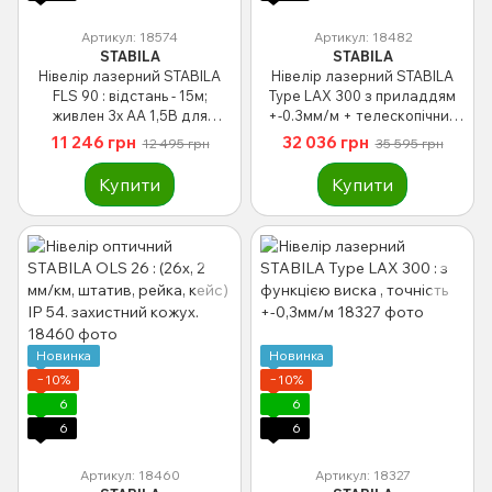
Артикул: 18574
Артикул: 18482
STABILA
STABILA
Нівелір лазерний STABILA
Нівелір лазерний STABILA
FLS 90 : відстань - 15м;
Type LAX 300 з приладдям
живлен 3х АА 1,5В для
+-0.3мм/м + телескопічний
підлогового покриття
штатив LT 30 (20-365 см)
11 246 грн
32 036 грн
12 495 грн
35 595 грн
Купити
Купити
Новинка
Новинка
−10%
−10%
6
6
6
6
Артикул: 18460
Артикул: 18327