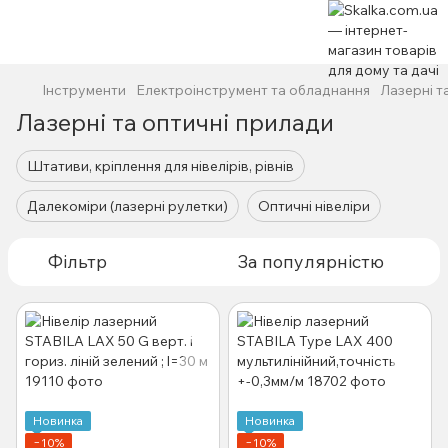
Інструменти
Електроінструмент та обладнання
Лазерні т
Лазерні та оптичні прилади
Штативи, кріплення для нівелірів, рівнів
Далекоміри (лазерні рулетки)
Оптичні нівеліри
Фільтр
За популярністю
Новинка
Новинка
−10%
−10%