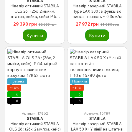
STABILA
STABILA
Нівелір оптичний STABILA
Нівелір лазерний STABILA
OLS 26 : (26x, 2 мм/км,
Type LAX 300 : з функцією
штатив, рейка, кейс) IP 54.
виска , точність +-0,3мм/м
захистний кожух.
29 390 грн
27 972 грн
32 655 грн
31 080 грн
Купити
Купити
Новинка
Новинка
−10%
−10%
6
6
6
6
Артикул: 17862
Артикул: 16789
STABILA
STABILA
Нівелір оптичний STABILA
Нівелір лазерний STABILA
OLS 26 : (26x, 2 мм/км, кейс)
LAX 50 X+Y ліній на штативі