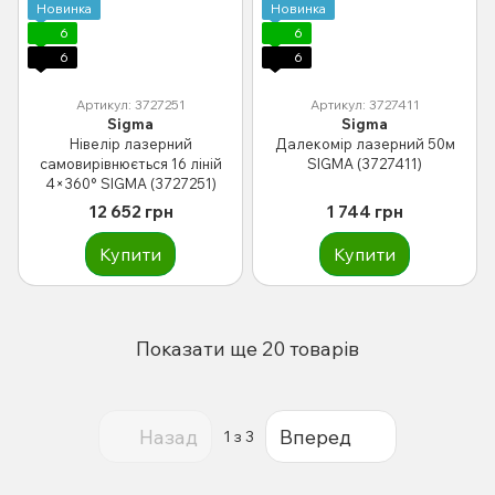
Новинка
Новинка
6
6
6
6
Артикул: 3727251
Артикул: 3727411
Sigma
Sigma
Нівелір лазерний
Далекомір лазерний 50м
самовирівнюється 16 ліній
SIGMA (3727411)
4×360° SIGMA (3727251)
12 652 грн
1 744 грн
Купити
Купити
Показати ще 20 товарів
Назад
Вперед
1
з 3