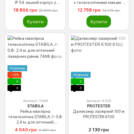
IP 54. міцний корпус з
з телескопічними ніжками;
захистним кожухом.
l=10 м
18 806 грн
12 758 грн
20 895 грн
14 175 грн
Купити
Купити
Новинка
−10%
Новинка
6
3
6
3
Артикул: 7468
Артикул: K100
STABILA
PROTESTER
Рейка нівелірна
Далекомір лазерний 100 м
телескопічна STABILA, l= 0,8-
PROTESTER K100
2,4 м, для оптичний,
лазерних рівнів
4 040 грн
2 130 грн
4 489 грн