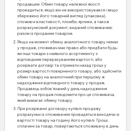
продавцем. Обмін товару належної якості
провадиться, якщо він не використовувався і якщо
збережено його товарний вигляд (упаковка),
споживчі властивості, пломби, ярлики, а також
розрахунковий документ, виданий споживачеві
разом із проданим товаром.
Якщо на момент обміну аналогічного товару немає
у продаж, споживач має право або придбати будь-
які інші товари з наявного асортименту з
відповідним перерахуванням вартості, або
розірвати договір та отримати назад гроші у
розмірі вартості поверненого товару, або здійснити
обмін товару на аналогічний при першому ж
надходженні відповідного товару у продаж.
Продавець зобов'язаний у день надходження
товару на продаж повідомити про це споживача,
який вимагає обміну товару.
При розірванні договору купівлі-продажу
розрахунки із споживачем провадяться виходячи зі
вартості товару на годину його купівлі. Гроші,
сплачені за товар, повертаються споживачу в день