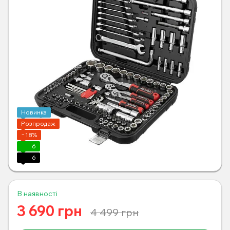
Новинка
Розпродаж
−18%
6
6
В наявності
3 690 грн
4 499 грн