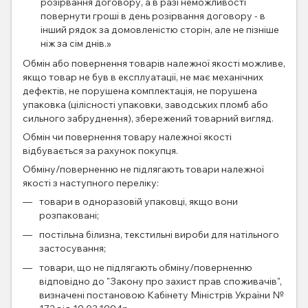
розірвання договору, а в разі неможливості
повернути гроші в день розірвання договору - в
інший рядок за домовленістю сторін, але не пізніше
ніж за сім днів.»
Обмін або повернення товарів належної якості можливе,
якщо товар не був в експлуатації, не має механічних
дефектів, не порушена комплектація, не порушена
упаковка (цілісності упаковки, заводських пломб або
сильного забруднення), збережений товарний вигляд.
Обмін чи повернення товару належної якості
відбувається за рахунок покупця.
Обміну/поверненню не підлягають товари належної
якості з наступного переліку:
товари в одноразовій упаковці, якщо вони
розпаковані;
постільна білизна, текстильні вироби для натільного
застосування;
товари, що не підлягають обміну/поверненню
відповідно до "Закону про захист прав споживачів",
визначені постановою Кабінету Міністрів України №