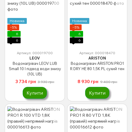
Новинка
Новинка
−5%
−5%
6
6
6
6
Артикул: 000019700
Артикул: 000018470
LEOV
ARISTON
Водонагрівач LEOV LUB
Водонагрівач ARISTON PRO1
Small 10 l підвод води знизу
R DRY HE 80 1,5К PL сухий тен
(10L UB)
3 734 грн
8 930 грн
3 930 грн
9 400 грн
Купити
Купити