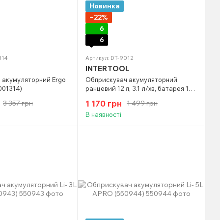
Новинка
−22%
6
6
314
Артикул: DT-9012
INTERTOOL
 акумуляторний Ergo
Обприскувач акумуляторний
001314)
ранцевий 12 л, 3.1 л/хв, батарея 12
В/8 Аг INTERTOOL DT-9012
1 170 грн
3 357 грн
1 499 грн
В наявності