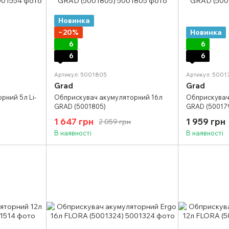
Новинка
−20%
Новинка
6
6
6
6
Артикул: 5001805
Артикул: 5001
Grad
Grad
рний 5л Li-
Обприскувач акумуляторний 16л
Обприскувач
GRAD (5001805)
GRAD (50017
1 647 грн
1 959 грн
2 059 грн
В наявності
В наявності