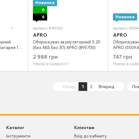
Новинка
6
6
Новинка
1
Артикул: 895700
Артикул: 5509
APRO
APRO
орний
Обприскувач акумуляторний S 20
Обприскувач 
 батарея 12
(без АКБ без ЗП) APRO (895700)
APRO (55094
16
2 988 грн
747 грн
Немає в наявності
Немає в наяв
Назад
1
2
Вперед
Пок
Каталог
Клієнтам
Інструменти
Вхід до кабінету