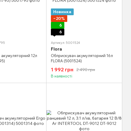
Новинка
−20%
6
6
795
Артикул: 5001524
Flora
 акумуляторний 12л
Обприскувач акумуляторний 16л
95)
FLORA (5001524)
1 992 грн
2 490 грн
В наявності