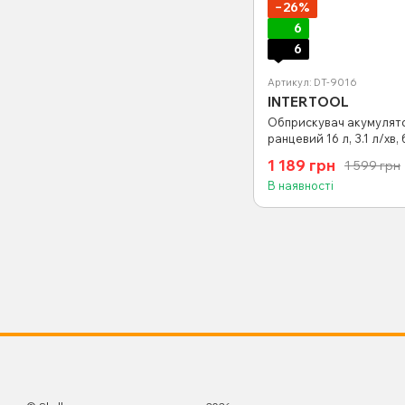
−26%
6
6
Артикул: DT-9016
INTERTOOL
Обприскувач акумулят
ранцевий 16 л, 3.1 л/хв,
В/8 Аг INTERTOOL DT-90
1 189 грн
1 599 грн
В наявності