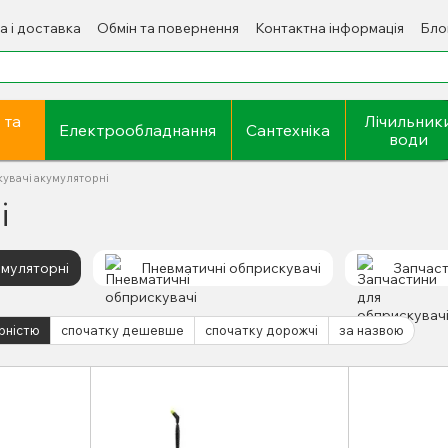
а і доставка
Обмін та повернення
Контактна інформація
Бло
 та
Лічильник
Електрообладнання
Сантехніка
води
увачі акумуляторні
і
умуляторні
Пневматичні обприскувачі
Запчаст
рністю
спочатку дешевше
спочатку дорожчі
за назвою