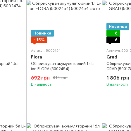
Новинка
Новинка
6
−15%
6
Артикул: 5002454
Артикул: 5001
Flora
Grad
рний 1.6л
Обприскувач акумуляторний 1л Li-
Обприскувач
ion FLORA (5002454)
GRAD (50017
692 грн
1 806 грн
814 грн
В наявності
В наявності