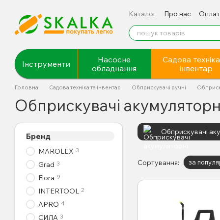
Перейти до основного контенту
Каталог
Про нас
Оплат
Відгуки про магазин
Насосне
Садова техніка
Інструменти
обладнання
інвентар
Головна
Садова техніка та інвентар
Обприскувачі ручні
Обприск
Обприскувачі акумуляторн
Обприскувачі ак
Бренд
3
MAROLEX
Сортування:
за популя
3
Grad
9
Flora
2
INTERTOOL
4
APRO
3
СИЛА