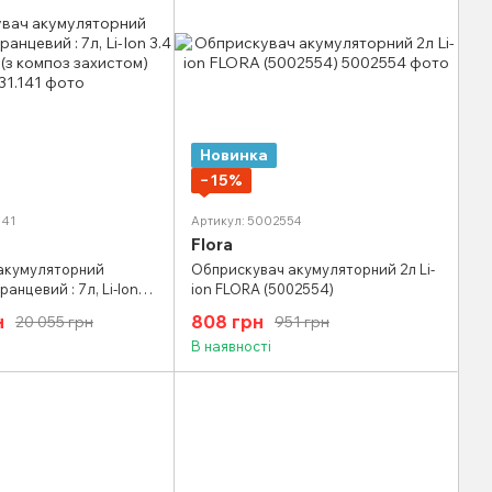
Новинка
−15%
141
Артикул: 5002554
Flora
акумуляторний
Обприскувач акумуляторний 2л Li-
анцевий : 7л, Li-Ion
ion FLORA (5002554)
д) (з композ захистом)
н
808 грн
20 055 грн
951 грн
В наявності