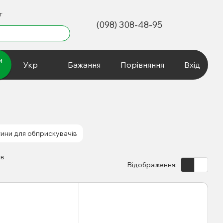
г
(098) 308-48-95
и
Укр
Бажання
Порівняння
Вхід
ини для обприскувачів
Відображення: