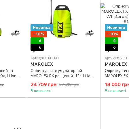
Новинка
Новинка
−10%
−10%
6
6
6
6
Артикул: S141.141
Артикул: S131.
MAROLEX
MAROLEX
рний на
Оприскувач акумуляторний
Оприскувач 
л, Li-Ion
MAROLEX RX ранцевий : 12л, Li-Ion
MAROLEX FX р
оз захистом)
3.4 A*h (4 год) (з композ захистом)
3.4 A*h(3,5го
24 759 грн
18 050 гр
грн
27 510 грн
В наявності
В наявності