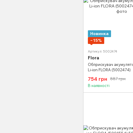
Новинка
−15%
Артикул: 5002474
Flora
Обприскувач акумулято
Li-ion FLORA (5002474)
754 грн
887 грн
В наявності