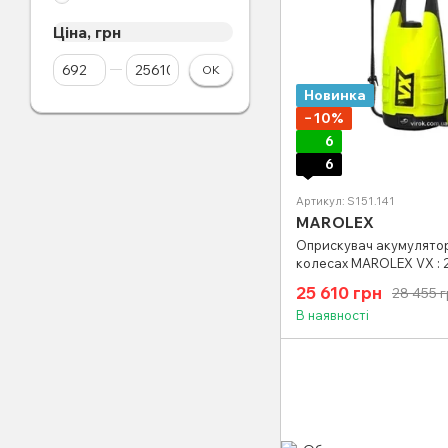
Ціна, грн
Від Ціна, грн
До Ціна, грн
ОК
Новинка
−10%
6
6
Артикул: S151.141
MAROLEX
Оприскувач акумулято
колесах MAROLEX VX : 20
3.4 A*h (4,5год) (з комп
25 610 грн
28 455 
В наявності