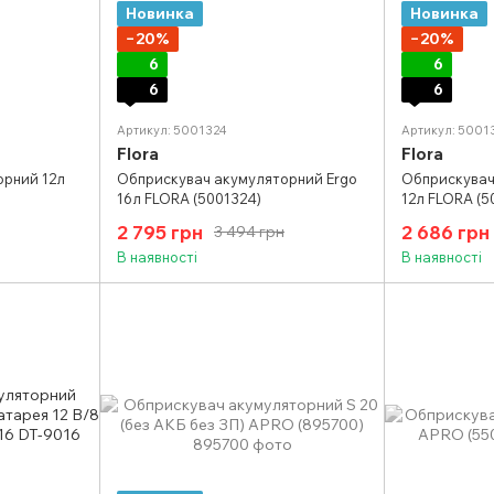
Новинка
Новинка
−20%
−20%
6
6
6
6
Артикул: 5001324
Артикул: 5001
Flora
Flora
орний 12л
Обприскувач акумуляторний Ergo
Обприскувач
16л FLORA (5001324)
12л FLORA (5
2 795 грн
2 686 грн
3 494 грн
В наявності
В наявності