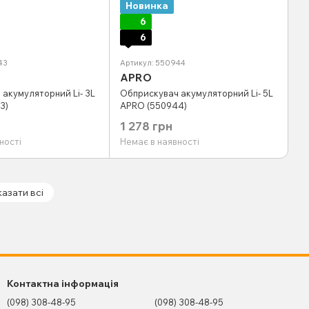
Новинка
6
6
43
Артикул: 550944
APRO
акумуляторний Li- 3L
Обприскувач акумуляторний Li- 5L
3)
APRO (550944)
1 278 грн
ності
Немає в наявності
азати всі
Контактна інформація
(098) 308-48-95
(098) 308-48-95