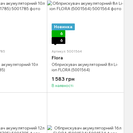
Новинка
6
6
785
Артикул: 5001564
Flora
 акумуляторний 10л
Обприскувач акумуляторний 8л Li-
85)
ion FLORA (5001564)
1 583 грн
В наявності