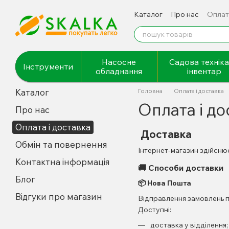
Перейти до основного контенту
Каталог
Про нас
Оплат
Відгуки про магазин
Насосне
Садова техніка
Інструменти
обладнання
інвентар
Каталог
Головна
Оплата і доставка
Оплата і до
Про нас
Оплата і доставка
Доставка
Обмін та повернення
Інтернет-магазин здійснює
Контактна інформація
🚚 Способи доставки
Блог
📦 Нова Пошта
Відгуки про магазин
Відправлення замовлень п
Доступні:
доставка у відділення;