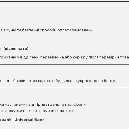
є зручні та безпечні способи оплати замовлень.
і (післяплата)
иманні у відділенні перевізника або кур’єру після перевірки това
лення банківською карткою будь-якого українського банку.
ка частинами» від
ПриватБанк
та
monobank
.
ть покупки на кілька зручних платежів.
bank | Universal Bank