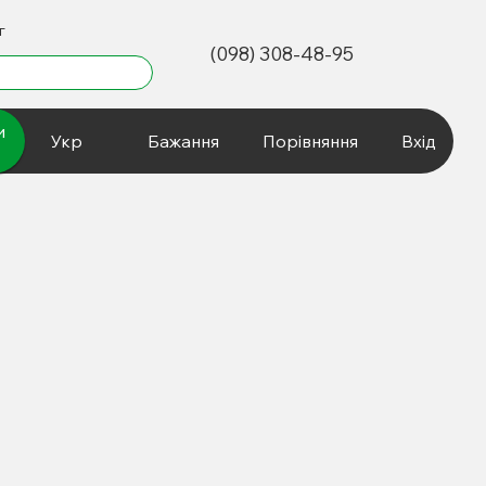
г
(098) 308-48-95
и
Укр
Бажання
Порівняння
Вхід