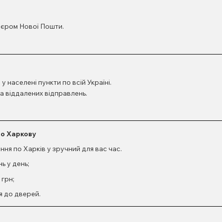
’єром Нової Пошти.
 населені пункти по всій Україні.
а віддалених відправлень.
по Харкову
ня по Харків у зручний для вас час.
ь у день;
 грн;
я до дверей.