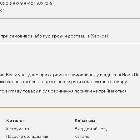
990000026004015927036,
К”
ри самовивозі або кур’єрській доставці в Харкові.
мо Вашу увагу, що при отриманні замовлення у відділенні Нова По
овнішніх пошкоджень, а також перевіряти комплектацію товару.
го вигляду товару після отримання посилки не приймаються.
Каталог
Клієнтам
Інструменти
Вхід до кабінету
Насосне обладнання
Каталог