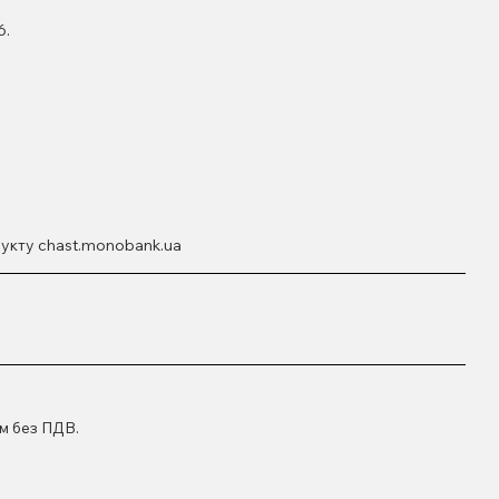
6.
дукту chast.monobank.ua
м без ПДВ.