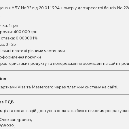
нзія НБУ No92 від 20.01.1994, номер у держреєстрі банків No 22
:
чки: 1 грн
рочки: 400 000 грн
а ставка: 0,000001%
в: 3 - 25
ісячні платежі рівними частинами
т оформлення покупки
 характеристики продукту та попередження розміщені на сайті про
line
ртками Visa та Mastercard через платіжну систему на сайті.
без ПДВ
мців та організацій доступна оплата за безготівковим розрахунко
 Олександрович,
208939,