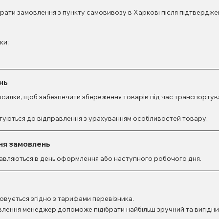
рати замовлення з пункту самовивозу в Харкові після підтвердж
ки;
нь
силки, щоб забезпечити збереження товарів під час транспортув
отуються до відправлення з урахуванням особливостей товару.
ня замовлень
равляються в день оформлення або наступного робочого дня.
овується згідно з тарифами перевізника.
лення менеджер допоможе підібрати найбільш зручний та вигідни