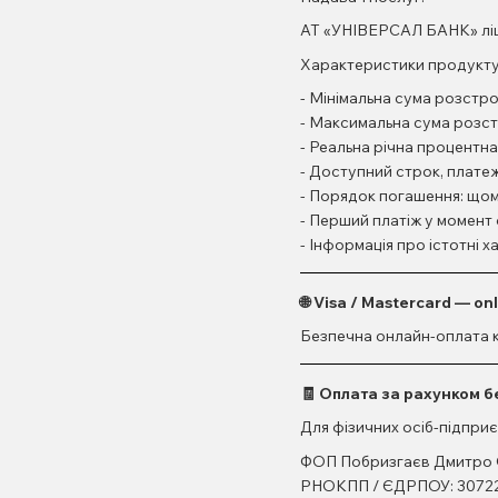
АТ «УНІВЕРСАЛ БАНК» ліце
Характеристики продукту
- Мінімальна сума розстро
- Максимальна сума розст
- Реальна річна процентн
- Доступний строк, платежі
- Порядок погашення: щом
- Перший платіж у момен
- Інформація про істотні
🌐 Visa / Mastercard — on
Безпечна онлайн-оплата ка
🧾 Оплата за рахунком 
Для фізичних осіб-підприє
ФОП Побризгаєв Дмитро
РНОКПП / ЄДРПОУ: 3072