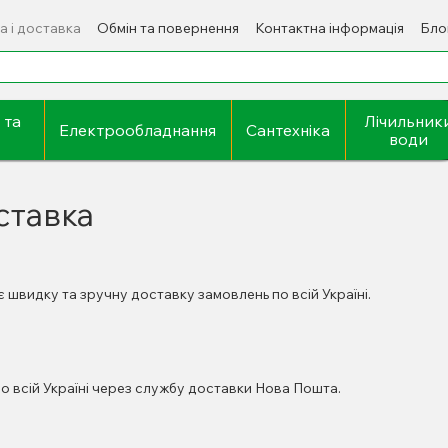
а і доставка
Обмін та повернення
Контактна інформація
Бло
 та
Лічильник
Електрообладнання
Сантехніка
води
ставка
 швидку та зручну доставку замовлень по всій Україні.
о всій Україні через службу доставки Нова Пошта.