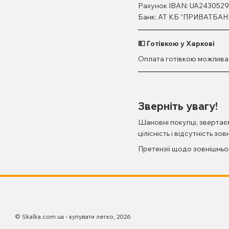
Рахунок IBAN: UA243052
Банк: АТ КБ “ПРИВАТБАН
💵 Готівкою у Харкові
Оплата готівкою можлива п
Зверніть увагу!
Шановні покупці, звертає
цілісність і відсутність з
Претензії щодо зовнішньо
© Skalka.com.ua - купувати легко, 2026