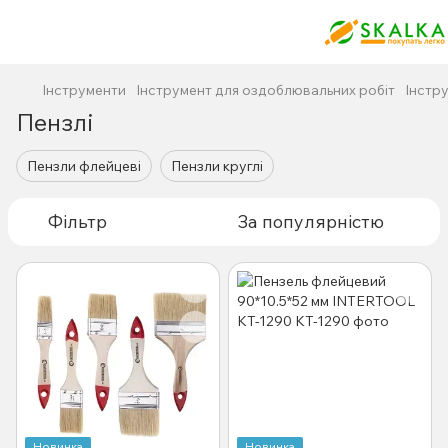
Інструменти
Інструмент для оздоблювальних робіт
Інстр
Пензлі
Пензли флейцеві
Пензли круглі
Фільтр
За популярністю
Новинка
Новинка