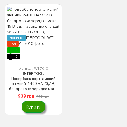
Новинка
−6%
6
6
Артикул: WT-7010
INTERTOOL
Повербанк портативний
знімний, 6400 мАг/3,7 В,
бездротова зарядка макс.
15 Вт, для зарядних станцій
939 грн
999 грн
WT-7011/7012/7013, STORM
INTERTOOL WT-7010
Купити