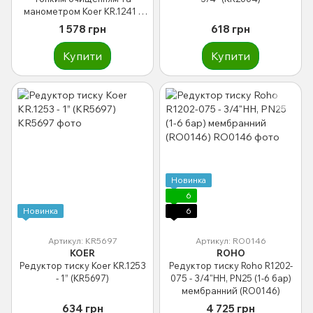
манометром Koer KR.1241 -
1/2" ЗР (KR3184)
1 578 грн
618 грн
Купити
Купити
Новинка
6
Новинка
6
Артикул: KR5697
Артикул: RO0146
KOER
ROHO
Редуктор тиску Koer KR.1253
Редуктор тиску Roho R1202-
- 1” (KR5697)
075 - 3/4"НН, PN25 (1-6 бар)
мембранний (RO0146)
634 грн
4 725 грн