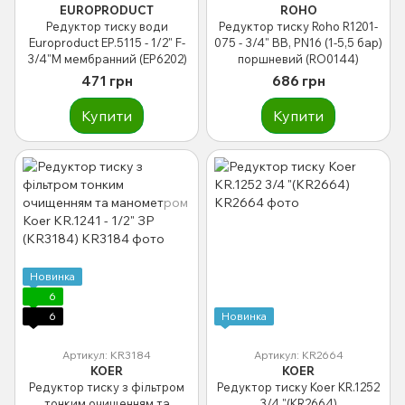
EUROPRODUCT
ROHO
Редуктор тиску води
Редуктор тиску Roho R1201-
Europroduct EP.5115 - 1/2" F-
075 - 3/4" ВВ, PN16 (1-5,5 бар)
3/4"M мембранний (EP6202)
поршневий (RO0144)
471 грн
686 грн
Купити
Купити
Новинка
6
6
Новинка
Артикул: KR3184
Артикул: KR2664
KOER
KOER
Редуктор тиску з фільтром
Редуктор тиску Koer KR.1252
тонким очищенням та
3/4 "(KR2664)