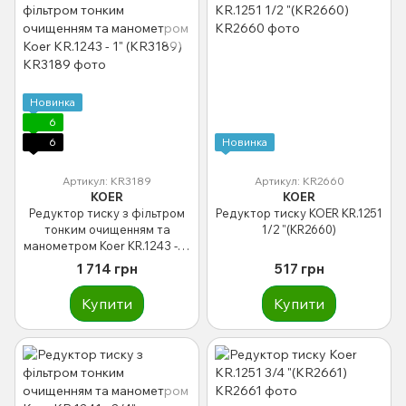
Новинка
6
6
Новинка
Артикул: KR3189
Артикул: KR2660
KOER
KOER
Редуктор тиску з фільтром
Редуктор тиску KOER KR.1251
тонким очищенням та
1/2 "(KR2660)
манометром Koer KR.1243 - 1"
(KR3189)
1 714 грн
517 грн
Купити
Купити