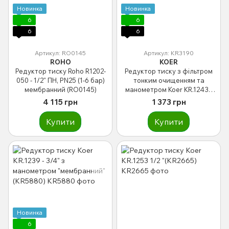
Новинка
Новинка
6
6
6
6
Артикул: RO0145
Артикул: KR3190
ROHO
KOER
Редуктор тиску Roho R1202-
Редуктор тиску з фільтром
050 - 1/2" ПН, PN25 (1-6 бар)
тонким очищенням та
мембранний (RO0145)
манометром Koer KR.1243 -
1/2" ЗР (KR3190)
4 115 грн
1 373 грн
Купити
Купити
Новинка
6