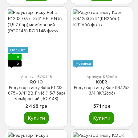
Новинка
6
6
Новинка
Артикул: RO0148
Артикул: KR2666
ROHO
KOER
Редуктор тиску Roho R1203-
Редуктор тиску Koer KR.1253
075 - 3/4" ВВ, PN16 (1,5-7 бар)
3/4 "(KR2666)
мембранний (RO0148)
2 468 грн
571 грн
Купити
Купити