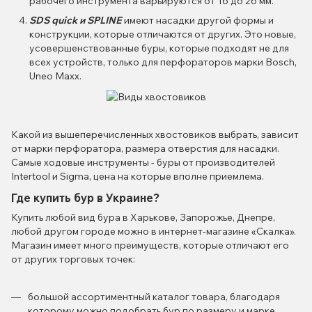
рабочего инструмента варьируются от 16 до 26 мм.
SDS quick и SPLINE
имеют насадки другой формы и
конструкции, которые отличаются от других. Это новые,
усовершенствованные буры, которые подходят не для
всех устройств, только для перфораторов марки Bosch,
Uneo Maxx.
Какой из вышеперечисленных хвостовиков выбрать, зависит
от марки перфоратора, размера отверстия для насадки.
Самые ходовые инструменты - буры от производителей
Intertool и Sigma, цена на которые вполне приемлема.
Где купить бур в Украине?
Купить любой вид бура в Харькове, Запорожье, Днепре,
любой другом городе можно в интернет-магазине «Скалка».
Магазин имеет много преимуществ, которые отличают его
от других торговых точек:
большой ассортиментный каталог товара, благодаря
которому можно подобрать бур по размеру и марке