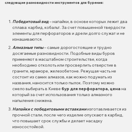
следующие разновидности инструментов для бурения:
Победитовый вид
– напайки, в основе которых лежит два
сплава: карбид, кобальт. За счет повышенной твердости
элементы для перфораторов и дрели долго служат и не
изнашиваются.
Алмазные типы
– самые дорогостоящие и трудно
досягаемые разновидности. Подобные виды буров
применяют в масштабном строительстве, когда
необходимо отколоть или просверлить отверстие в
граните, мраморе, железобетоне. Режущая часть не
состоит из самих алмазов, как можно подумать из
названия, наносится только пылок. Поэтому можно
смело выбирать в Киеве
бур для перфоратора, цена
на
который за счет использования только алмазного
напыления снижена.
Напайки с победитовыми вставками
изготавливается из
прочной стали, после чего изделие опускают в карбид,
что повышает срок службы и делает насадку
износостойкой.