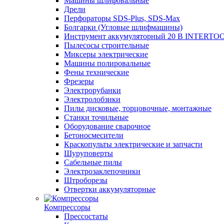
Машины шлифовальные
Дрели
Перфораторы SDS-Plus, SDS-Max
Болгарки (Угловые шлифмашины)
Инструмент аккумуляторный 20 В INTERTO
Пылесосы строительные
Миксеры электрические
Машины полировальные
Фены технические
Фрезеры
Электрорубанки
Электролобзики
Пилы дисковые, торцовочные, монтажные
Станки точильные
Оборудование сварочное
Бетоносмесители
Краскопульты электрические и запчасти
Шуруповерты
Сабельные пилы
Электрозаклепочники
Штроборезы
Отвертки аккумуляторные
Компрессоры
Прессостаты