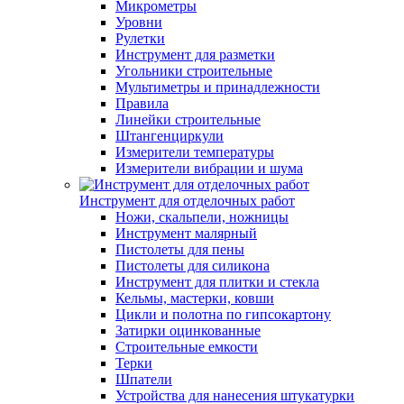
Микрометры
Уровни
Рулетки
Инструмент для разметки
Угольники строительные
Мультиметры и принадлежности
Правила
Линейки строительные
Штангенциркули
Измерители температуры
Измерители вибрации и шума
Инструмент для отделочных работ
Ножи, скальпели, ножницы
Инструмент малярный
Пистолеты для пены
Пистолеты для силикона
Инструмент для плитки и стекла
Кельмы, мастерки, ковши
Цикли и полотна по гипсокартону
Затирки оцинкованные
Строительные емкости
Терки
Шпатели
Устройства для нанесения штукатурки