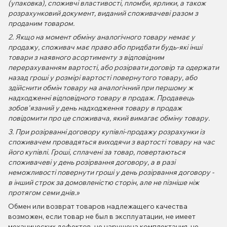
(упаковка), споживчі властивості, пломби, ярлики, а також
розрахунковий документ, виданий споживачеві разом з
проданим товаром.
2. Якщо на момент обміну аналогічного товару немає у
продажу, споживач має право або придбати будь-які інші
товари з наявного асортименту з відповідним
перерахуванням вартості, або розірвати договір та одержати
назад гроші у розмірі вартості повернутого товару, або
здійснити обмін товару на аналогічний при першому ж
надходженні відповідного товару в продаж. Продавець
зобов'язаний у день надходження товару в продаж
повідомити про це споживача, який вимагає обміну товару.
3. При розірванні договору купівлі-продажу розрахунки із
споживачем провадяться виходячи з вартості товару на час
його купівлі. Гроші, сплачені за товар, повертаються
споживачеві у день розірвання договору, а в разі
неможливості повернути гроші у день розірвання договору -
в інший строк за домовленістю сторін, але не пізніше ніж
протягом семи днів.»
Обмен или возврат товаров надлежащего качества
возможен, если товар не был в эксплуатации, не имеет
механических дефектов, не нарушена комплектация, не