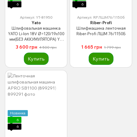
6
6
Артикул: YT-81950
Артикул: RPЛШМ76/1150б
Yato
Riber-Profi
Шлифовальная машинка
Шлифмашина ленточная
YATO Li-Ion 18V Ø=120/19х100
Riber-Profi ЛШМ 76/1150Б
мм(БЕЗ АККУМУЛЯТОРА) YT-
81950
3 600 грн
1 665 грн
4 500 грн
1 799 грн
Купить
Купить
Новинка
6
6