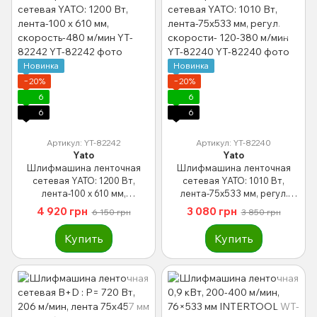
Новинка
Новинка
−20%
−20%
6
6
6
6
Артикул: YT-82242
Артикул: YT-82240
Yato
Yato
Шлифмашина ленточная
Шлифмашина ленточная
сетевая YATO: 1200 Вт,
сетевая YATO: 1010 Вт,
лента-100 х 610 мм,
лента-75х533 мм, регул.
скорость-480 м/мин YT-
скорости- 120-380 м/мин YT-
4 920 грн
3 080 грн
6 150 грн
3 850 грн
82242
82240
Купить
Купить