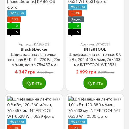
Новинка
Новинка
−10%
−10%
Видео
6
6
6
6
Артикул: KA86-QS
Артикул: WT-0531
Black&Decker
INTERTOOL
Шлифмашина ленточная
Шлифмашина ленточная 0,9
сетевая B+D : P= 720 Вт, 206
кВт, 200-400 м/мин, 76×533
м/мин, лента 75х457 мм
мм INTERTOOL WT-0531
[Пылесборник]
4 347 грн
2 699 грн
4 830 грн
2 999 грн
Купить
Купить
Новинка
Новинка
−10%
−15%