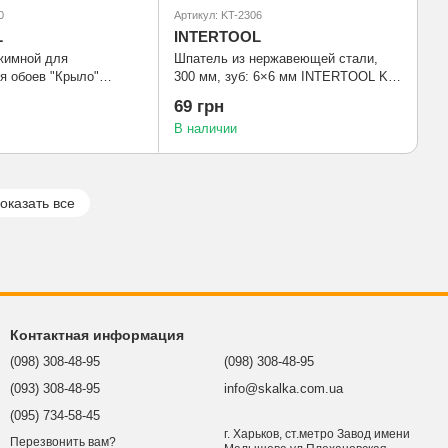
0
Артикул: KT-2306
L
INTERTOOL
жимной для
Шпатель из нержавеющей стали,
я обоев "Крыло"
300 мм, зуб: 6×6 мм INTERTOOL KT-
T-2800
2306
69 грн
В наличии
оказать все
Контактная информация
(098) 308-48-95
(098) 308-48-95
(093) 308-48-95
info@skalka.com.ua
(095) 734-58-45
г. Харьков, ст.метро Завод имени
Перезвонить вам?