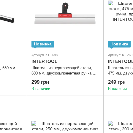
Новинка
Новинка
Артикул: KT-2698
Артикул: KT-269
INTERTOOL
INTERTOO
, 550 мм
Шпатель из нержавеющей стали,
Шпатель из 
600 мм, двухкомпонентная ручка,
475 мм, двух
профессиональный INTERTOOL KT-
профессиона
299 грн
249 грн
2698
2697
В наличии
В наличии