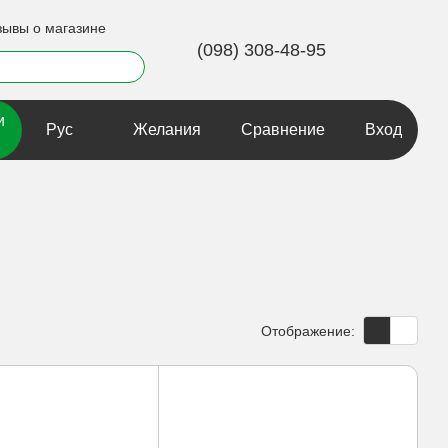
зывы о магазине
(098) 308-48-95
и
Рус
Желания
Сравнение
Вход
Отображение: