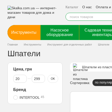
Перейти к основному контенту
Каталог
О нас
Оплата и
Насосное
Садовая техни
Инструменты
оборудование
инвентарь
Главная
Инструменты
Инструмент для отделочных работ
Шпатели
Шпатели
Шпатели из пласт
Цена, грн
От Цена, грн
До Цена, грн
OK
по популяр
Сортировка:
Бренд
45
INTERTOOL