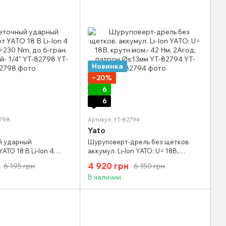
Новинка
−20%
6
6
2798
Артикул: YT-82794
Yato
й ударный
Шуруповерт-дрель без щетков.
ATO 18 В Li-Ion 4
аккумул. Li-Ion YATO: U= 18В,
0 Nm, до 6-гран.
крутн.мом.- 42 Нм, 2Агод, патрон
4 920 грн
6 195 грн
6 150 грн
1/4" YT-82798
Ø≤13мм YT-82794
В наличии