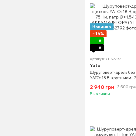
Новинка
−16%
6
6
Артикул: YT-82792
Yato
Шуруповерт-дрель без
YATO: 18 В, крутн.мом.- 
Ø=1.5-13 мм(БЕЗ АККУМ
2 940 грн
3 500 гр
YT-82792
В наличии