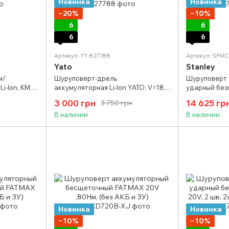
Новинка
Новинка
−20%
−10%
6
6
6
6
Артикул: YT-827788
Артикул: SFM
Yato
Stanley
м/
Шуруповерт-дрель
Шуруповерт 
i-Ion, KM-
аккумуляторная Li-Ion YATO: V=18
ударный без
(БЕЗ
В, крут.мом.- 45 Нм, 2 Агод, патрон
для тяжелых 
3 000 грн
14 625 гр
3 750 грн
790
Ø≤ 13 мм YT-827788
акум, 80Нм+
В наличии
В наличии
Новинка
Новинка
−10%
−10%