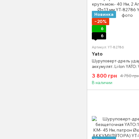
Новинка
−20%
6
6
Артикул: YT-82786
Yato
Шуруповерт-дрель уда
аккумулят. Li-Ion YATO: 
крутн.мом.- 40 Нм, 2 Аг
3 800 грн
4 750 гр
Ø≤13 мм YT-82786
В наличии