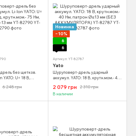
Новинка
−10%
6
6
2790
Артикул: YT-82787
Yato
дрель без щетков.
Шуруповерт-дрель ударный
on YATO: U= 18 В,
аккумул. YATO: 18 В, крутн.мом.- 40
мом.- 75 Нм, патр
Нм, патрон Ø≤13 мм (БЕЗ
2 079 грн
6 248 грн
2 310 грн
YT-82790
АККУМУЛЯТОРА) YT-82787
В наличии