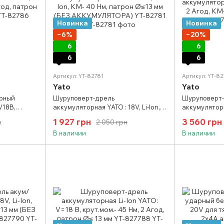
Новинка
Новинка
−6%
−20%
6
6
6
6
Артикул: YT-82781
Артикул: YT-8
Yato
Yato
рный
Шуруповерт-дрель
Шуруповерт
V18В,
аккумуляторная YATO : 18V, Li-Ion,
аккумуляторна
од, патрон
KM- 40 Нм, патрон Ø≤13 мм (БЕЗ
Агод, KM-40 
1 927 грн
3 560 грн
н
2 050 грн
АККУМУЛЯТОРА) YT-82781
82780
В наличии
В наличии