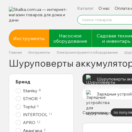
Перейти к основному контенту
Каталог
О нас
Оплата 
Насосное
Садовая техни
Инструменты
оборудование
и инвентарь
Главная
Инструменты
Электроинструмент и оборудование
Шур
Шуруповерты аккумулято
Шуруповерты ак
Бренд
8
Stanley
Зарядные устрой
4
STHOR
4
Toptul
Сортировка:
по попул
11
INTERTOOL
12
APRO
3
Авангард