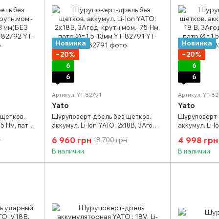
Новинка
Новинка
−20%
−20%
6
6
6
6
Артикул: YT-82791
Артикул: YT-8
Yato
Yato
 щетков.
Шуруповерт-дрель без щетков.
Шуруповерт-
75 Нм, патр
аккумул. Li-Ion YATO: 2x18В, 3Агод,
аккумул. Li-I
УЛЯТОРА)
крутн.мом.- 75 Нм, патр Ø=1.5-13мм
3Агод, крутн.
6 960 грн
4 998 грн
н
8 700 грн
YT-82791
Ø=1.5-13 мм 
В наличии
В наличии