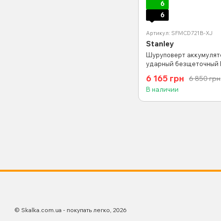
6
6
Артикул: SFMCD721B-XJ
Stanley
Шуруповерт аккумулят
ударный безщеточный
20V, 80Нм (без АКБ и ЗУ
6 165 грн
6 850 грн
В наличии
© Skalka.com.ua - покупать легко, 2026