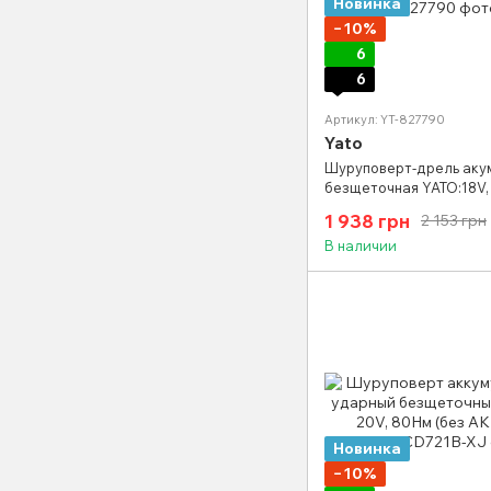
Новинка
−10%
6
6
Артикул: YT-827790
Yato
Шуруповерт-дрель аку
безщеточная YATO:18V, L
45 Нм, патрон Ø≤13 мм 
1 938 грн
2 153 грн
АККУМУЛЯТОРА) YT-827
В наличии
Новинка
−10%