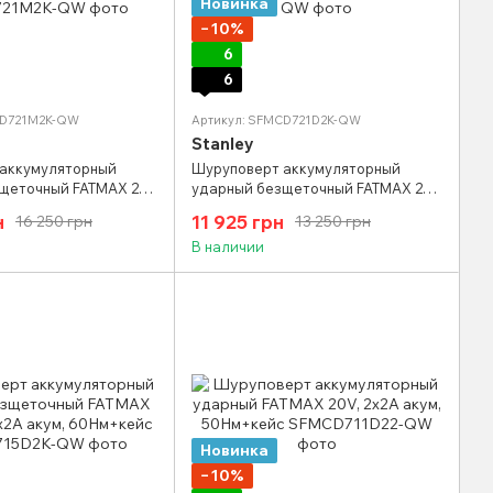
Новинка
−10%
6
6
CD721M2K-QW
Артикул: SFMCD721D2K-QW
Stanley
аккумуляторный
Шуруповерт аккумуляторный
щеточный FATMAX 20V
ударный безщеточный FATMAX 20V
работ, 2 шв, 2х4А
для тяжелых работ, 2х2А акум,
н
11 925 грн
16 250 грн
13 250 грн
кейс
80Нм+кейс
В наличии
Новинка
−10%