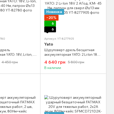
Новинка
−20%
6
6
2780
Артикул: YT-8277905
Yato
-дрель
Шуруповерт-дрель бесщетная
я YATO: 18V, Li-Ion, 2
аккумуляторная YATO: 2 Li-Ion 18V 2
Нм, патрон Ø≤13 мм YT-
АГод, KM- 45 Нм, патрон для сверл
4 640 грн
4 450 грн
5 800 грн
Ø≤13 мм YT-8277905
В наличии