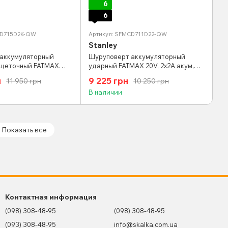
6
6
CD715D2K-QW
Артикул: SFMCD711D22-QW
Stanley
аккумуляторный
Шуруповерт аккумуляторный
зщеточный FATMAX
ударный FATMAX 20V, 2х2А акум,
х2А акум, 60Нм+кейс
50Нм+кейс
н
9 225 грн
11 950 грн
10 250 грн
В наличии
Показать все
Контактная информация
(098) 308-48-95
(098) 308-48-95
(093) 308-48-95
info@skalka.com.ua