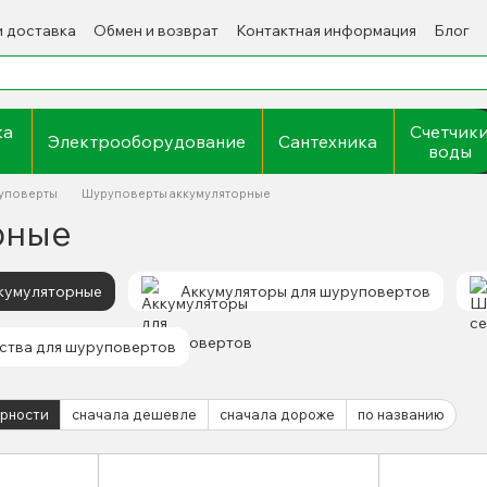
и доставка
Обмен и возврат
Контактная информация
Блог
ка
Счетчик
Электрооборудование
Сантехника
воды
уповерты
Шуруповерты аккумуляторные
рные
кумуляторные
Аккумуляторы для шуруповертов
ства для шуруповертов
ярности
сначала дешевле
сначала дороже
по названию