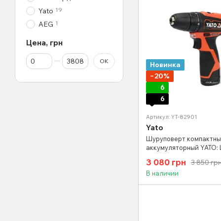
19
Yato
1
AEG
Цена, грн
От Цена, грн
До Цена, грн
OK
Новинка
−20%
6
6
Артикул: YT-82901
Yato
Шуруповерт компактн
аккумуляторный YATO: Li
Агод, крут.мом.- 30 Нм,
3 080 грн
3 850 гр
мм YT-82901
В наличии