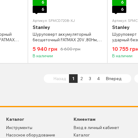
6
6
6
6
Артикул: SFMCD720B-XJ
Артикул: SFM
Stanley
Stanley
орный
Шуруповерт аккумуляторный
Шуруповерт 
 FATMAX
бесщеточный FATMAX 20V ,80Нм,
ударный бе
)
(без АКБ и ЗУ)
20V, 2 шв, 2
5 940 грн
10 755 гр
6 600 грн
В наличии
В наличии
Назад
1
2
3
4
Вперед
Каталог
Клиентам
Инструменты
Вход в личный кабинет
Насосное оборудование
Каталог