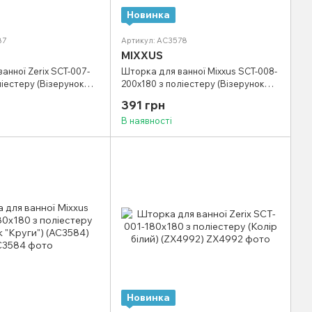
Новинка
87
Артикул: AC3578
MIXXUS
анної Zerix SCT-007-
Шторка для ванної Mixxus SCT-008-
ліестеру (Візерунок
200x180 з поліестеру (Візерунок
о-чорний) (ZX4987)
"Морський" біло-сірий) (AC3578)
391 грн
В наявності
Новинка