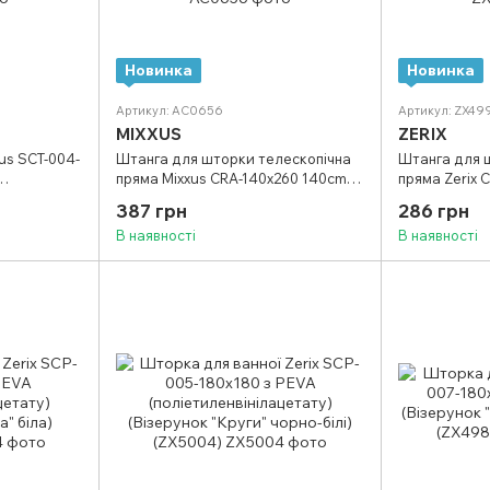
Новинка
Новинка
Артикул: AC0656
Артикул: ZX49
MIXXUS
ZERIX
us SCT-004-
Штанга для шторки телескопічна
Штанга для 
пряма Mixxus CRA-140x260 140cm-
пряма Zerix 
(Візерунок
260cm (алюміній) (блістер)
260cm (алюмі
387 грн
286 грн
652)
(AC0656)
В наявності
В наявності