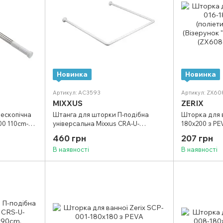
Новинка
Новинка
Артикул: AC3593
Артикул: ZX6
MIXXUS
ZERIX
ескопічна
Штанга для шторки П-подібна
Шторка для в
00 110cm-
універсальна Mixxus CRA-U-
180x200 з PE
ь) (блістер)
90x90x90 90x90x90cm, 90x180cm,
(поліетиленв
460 грн
207 грн
270cm (алюміній) (БЛІСТЕР)
(Візерунок "З
В наявності
В наявності
(AC3593)
(ZX6089)