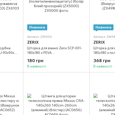
Новинка
Новинка
Артикул: ZX5000
Артикул: ZX49
ZERIX
ZERIX
одібна
Шторка для ванної Zerix SCP-001-
Шторка для в
-U-90x90x90
180x180 з PEVA
180x180 з по
 270cm
(поліетиленвінілацетату) (Колір
зелено-синій
180 грн
368 грн
стер)
білий прозорий) (ZX5000)
В наявності
В наявності