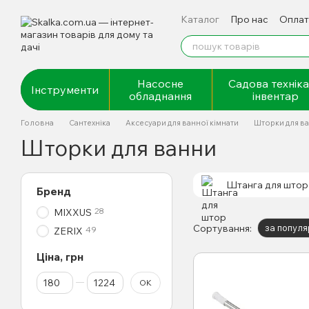
Перейти до основного контенту
Каталог
Про нас
Оплат
Відгуки про магазин
Насосне
Садова техніка
Інструменти
обладнання
інвентар
Головна
Сантехніка
Аксесуари для ванної кімнати
Шторки для в
Шторки для ванни
Штанга для штор
Бренд
28
MIXXUS
Сортування:
за популя
49
ZERIX
Ціна, грн
Від Ціна, грн
До Ціна, грн
ОК