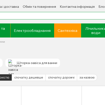
а і доставка
Обмін та повернення
Контактна інформація
Бло
 та
Лічильник
Електрообладнання
Сантехніка
води
анни
Шторка-завіса для ванни
рністю
спочатку дешевше
спочатку дорожчі
за назвою