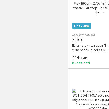
Новинка
Артикул: ZX6103
ZERIX
Штанга для шторки П-п
універсальна Zerix CRS
90x90x90cm, 90x180cm,
414 грн
(нержавіюча сталь) (Блі
В наявності
(ZX6103)