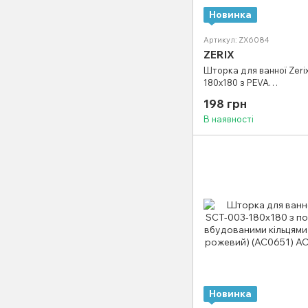
Новинка
Артикул: ZX6084
ZERIX
Шторка для ванної Zerix
180x180 з PEVA
(поліетиленвінілацетат
198 грн
(Візерунок "Клітина" бі
В наявності
Новинка