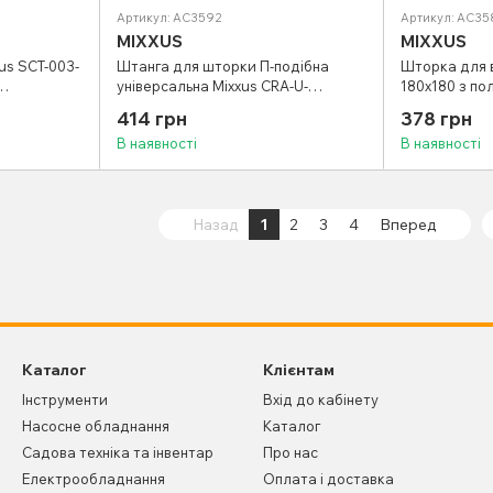
Артикул: AC3592
Артикул: AC35
MIXXUS
MIXXUS
us SCT-003-
Штанга для шторки П-подібна
Шторка для в
універсальна Mixxus CRA-U-
180x180 з по
(Візерунок
80x80x80 80x80x80cm, 80x160cm,
"Круги") (AC
414 грн
378 грн
240cm (алюміній) (БЛІСТЕР)
В наявності
В наявності
(AC3592)
Назад
1
2
3
4
Вперед
Каталог
Клієнтам
Інструменти
Вхід до кабінету
Насосне обладнання
Каталог
Садова техніка та інвентар
Про нас
Електрообладнання
Оплата і доставка