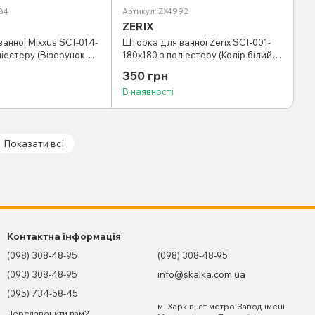
84
Артикул: ZX4992
ZERIX
анної Mixxus SCT-014-
Шторка для ванної Zerix SCT-001-
ліестеру (Візерунок
180x180 з поліестеру (Колір білий)
3584)
(ZX4992)
350 грн
В наявності
Показати всі
Контактна інформація
(098) 308-48-95
(098) 308-48-95
(093) 308-48-95
info@skalka.com.ua
(095) 734-58-45
м. Харків, ст.метро Завод імені
Передзвонити вам?