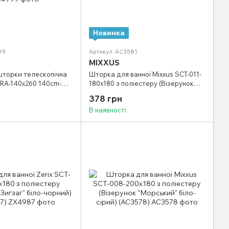
Новинка
99
Артикул: AC3581
MIXXUS
шторки телескопічна
Шторка для ванної Mixxus SCT-011-
CRA-140x260 140cm-
180x180 з поліестеру (Візерунок
ній) (пакет) (ZX4999)
"Ромби" сіро-білий) (AC3581)
378 грн
В наявності