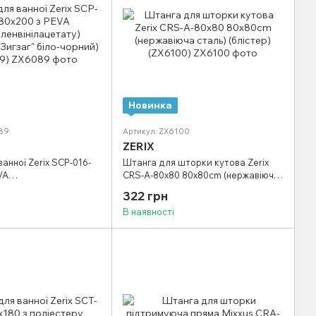
Новинка
089
Артикул: ZX6100
ZERIX
анної Zerix SCP-016-
Штанга для шторки кутова Zerix
VA
CRS-A-80x80 80x80cm (нержавіюча
інілацетату)
сталь) (блістер) (ZX6100)
322 грн
игзаг" біло-чорний)
В наявності