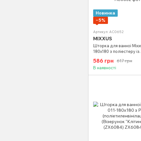
Новинка
−5%
Артикул: AC0652
MIXXUS
Шторка для ванної Mixx
180x180 з поліестеру із
вбудованими кільцями 
586 грн
617 грн
"Бризки" сіро-сині) (AC0
В наявності