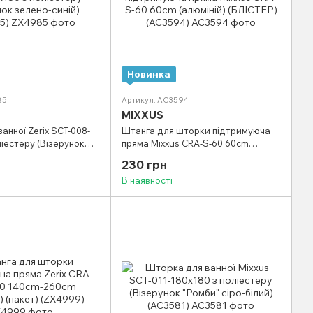
Новинка
85
Артикул: AC3594
MIXXUS
анної Zerix SCT-008-
Штанга для шторки підтримуюча
ліестеру (Візерунок
пряма Mixxus CRA-S-60 60cm
) (ZX4985)
(алюміній) (БЛІСТЕР) (AC3594)
230 грн
В наявності