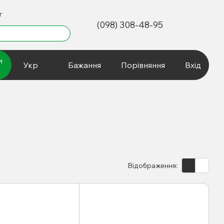
г
(098) 308-48-95
и
Укр
Бажання
Порівняння
Вхід
Відображення: