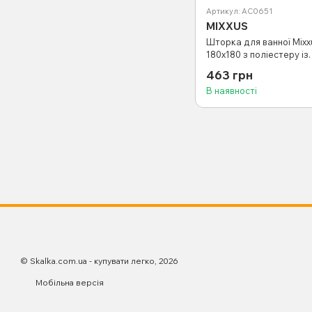
Артикул: AC0651
MIXXUS
Шторка для ванної Mixx
180x180 з поліестеру із
вбудованими кільцями 
463 грн
рожевий) (AC0651)
В наявності
© Skalka.com.ua - купувати легко, 2026
Мобільна версія