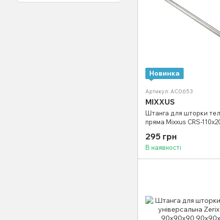
Новинка
Артикул: AC0653
MIXXUS
Штанга для шторки тел
пряма Mixxus CRS-110x2
200cm (нержавіюча стал
295 грн
(AC0653)
В наявності