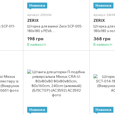
Новинка
Новинка
Артикул: ZX5004
Артикул: ZX49
ZERIX
ZERIX
 SCP-011-
Шторка для ванної Zerix SCP-005-
Шторка для в
180x180 з PEVA
180x180 з по
у)
(поліетиленвінілацетату)
"Зигзаг" біл
198 грн
368 грн
ла) (ZX6084)
(Візерунок "Круги" чорно-білі)
В наявності
В наявності
(ZX5004)
Новинка
Новинка