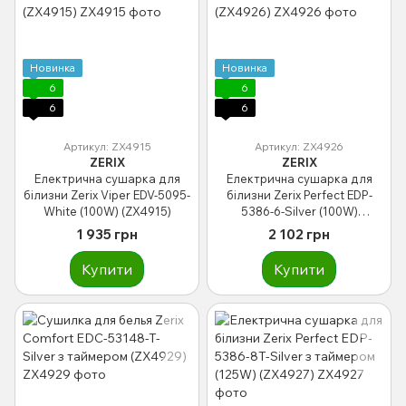
Новинка
Новинка
6
6
6
6
Артикул: ZX4915
Артикул: ZX4926
ZERIX
ZERIX
Електрична сушарка для
Електрична сушарка для
білизни Zerix Viper EDV-5095-
білизни Zerix Perfect EDP-
White (100W) (ZX4915)
5386-6-Silver (100W)
(ZX4926)
1 935 грн
2 102 грн
Купити
Купити