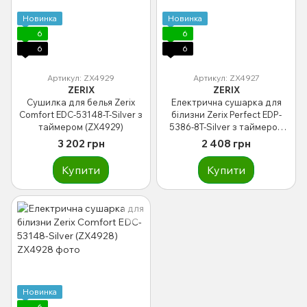
Новинка
Новинка
6
6
6
6
Артикул: ZX4929
Артикул: ZX4927
ZERIX
ZERIX
Сушилка для белья Zerix
Електрична сушарка для
Comfort EDC-53148-T-Silver з
білизни Zerix Perfect EDP-
таймером (ZX4929)
5386-8T-Silver з таймером
(125W) (ZX4927)
3 202 грн
2 408 грн
Купити
Купити
Новинка
6