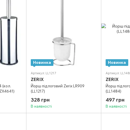
Новинка
Новинка
Артикул: LL1217
Артикул: LL14
ZERIX
ZERIX
 (кол.
Йорш підлоговий Zerix LR909
Йорш підлого
(ZX4641)
(LL1217)
(LL1484)
328 грн
497 грн
В наявності
В наявності