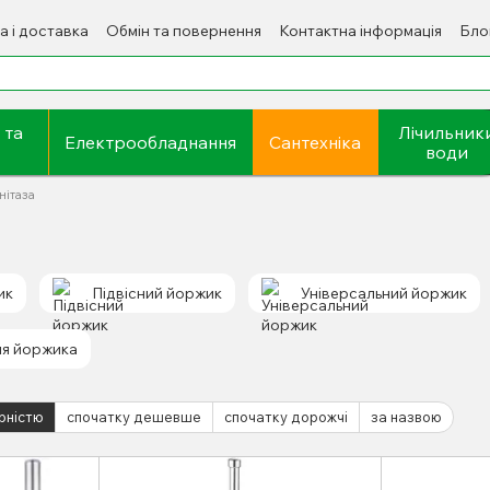
а і доставка
Обмін та повернення
Контактна інформація
Бло
 та
Лічильник
Електрообладнання
Сантехніка
води
нітаза
ик
Підвісний йоржик
Універсальний йоржик
ля йоржика
рністю
спочатку дешевше
спочатку дорожчі
за назвою