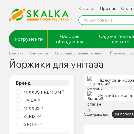
Перейти до основного контенту
Каталог
Про нас
Оплат
Відгуки про магазин
Насосне
Садова техніка
Інструменти
обладнання
інвентар
Головна
Сантехніка
Аксесуари для ванної кімнати
Йоржики для у
Йоржики для унітаза
Підлоговий йорж
Бренд
7
MIXXUS PREMIUM
Змінний стакан д
6
HAIBA
4
MIXXUS
Сортування:
за популя
33
ZERIX
7
GROHE