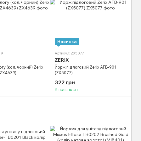
Новинка
39
Артикул: ZX5077
ZERIX
гу (кол. чорний) Zerix
Йорж підлоговий Zerix AFB-901
(ZX4639)
(ZX5077)
322 грн
В наявності