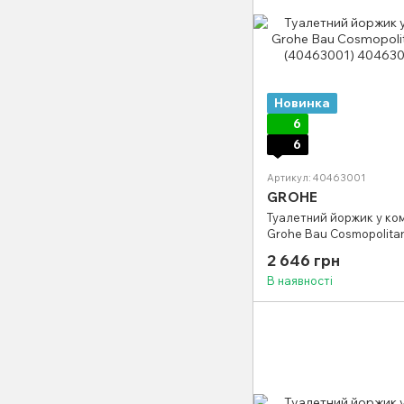
Новинка
6
6
Артикул: 40463001
GROHE
Туалетний йоржик у ко
Grohe Bau Cosmopolitan
(40463001)
2 646 грн
В наявності