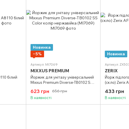
Новинка
−5%
Новинка
Артикул: MI7069
Артикул: ZX50
MIXXUS PREMIUM
ZERIX
8110 білий
Йоржик для унітазу універсальний
Йорж підлого
Mixxus Premium Diverse-TB0102 SS
(скло) Zerix 
Color колір нержавійка (MI7069)
623 грн
433 грн
656 грн
В наявності
В наявності