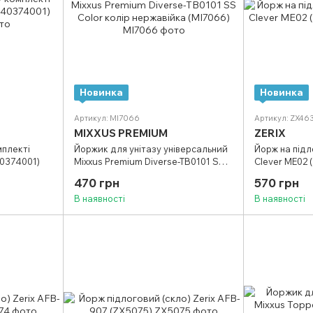
Новинка
Новинка
Артикул: MI7066
Артикул: ZX46
MIXXUS PREMIUM
ZERIX
мплекті
Йоржик для унітазу універсальний
Йорж на підло
40374001)
Mixxus Premium Diverse-TB0101 SS
Clever ME02 
Color колір нержавійка (MI7066)
470 грн
570 грн
В наявності
В наявності