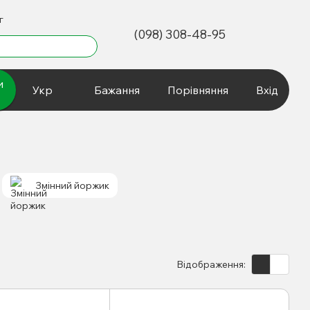
г
(098) 308-48-95
и
Укр
Бажання
Порівняння
Вхід
Змінний йоржик
Відображення: