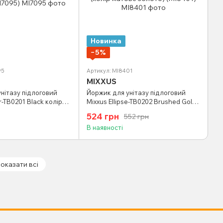
Новинка
−5%
95
Артикул: MI8401
MIXXUS
нітазу підлоговий
Йоржик для унітазу підлоговий
r-TB0201 Black колір
Mixxus Ellipse-TB0202 Brushed Gold
95)
(колір матове золото) (MI8401)
524 грн
552 грн
В наявності
оказати всі