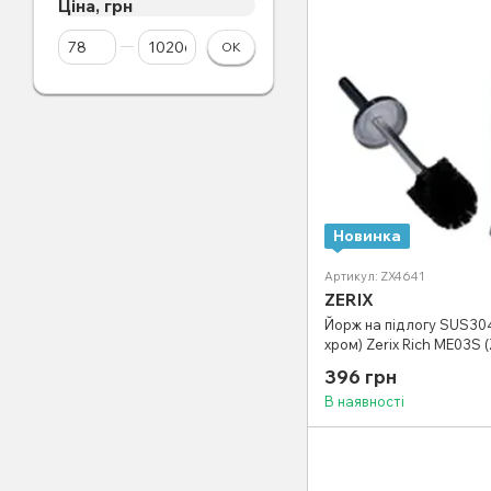
Ціна, грн
Від Ціна, грн
До Ціна, грн
ОК
Новинка
Артикул: ZX4641
ZERIX
Йорж на підлогу SUS304
хром) Zerix Rich ME03S 
396 грн
В наявності