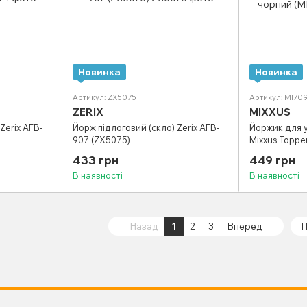
Новинка
Новинка
Артикул: ZX5075
Артикул: MI70
ZERIX
MIXXUS
Zerix AFB-
Йорж підлоговий (скло) Zerix AFB-
Йоржик для у
907 (ZX5075)
Mixxus Toppe
чорний (MI70
433 грн
449 грн
В наявності
В наявності
Назад
1
2
3
Вперед
П