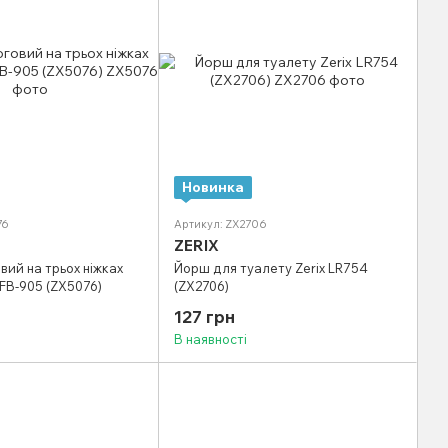
Новинка
76
Артикул: ZX2706
ZERIX
вий на трьох ніжках
Йорш для туалету Zerix LR754
AFB-905 (ZX5076)
(ZX2706)
127 грн
В наявності