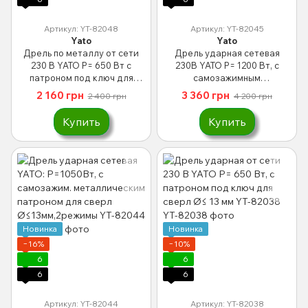
Артикул: YT-82048
Артикул: YT-82045
Yato
Yato
Дрель по металлу от сети
Дрель ударная сетевая
230 В YATO P= 650 Вт с
230B YATO P= 1200 Вт, с
патроном под ключ для
самозажимным
сверл Ø≤ 13 мм, макс. Ø-20
металлическим патроном
2 160 грн
3 360 грн
2 400 грн
4 200 грн
YT-82048
для сверл Ø≤ 16 мм YT-
82045
Купить
Купить
Новинка
Новинка
−16%
−10%
6
6
6
6
Артикул: YT-82044
Артикул: YT-82038