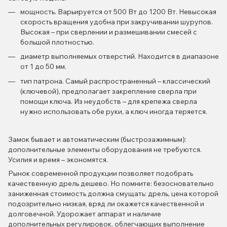
мощность. Варьируется от 500 Вт до 1200 Вт. Невысокая
скорость вращения удобна при закручивании шурупов.
Высокая – при сверлении и размешивании смесей с
большой плотностью.
диаметр выполняемых отверстий. Находится в диапазоне
от 1 до 50 мм.
тип патрона. Самый распространенный – классический
(ключевой), предполагает закрепление сверла при
помощи ключа. Из неудобств – для крепежа сверла
нужно использовать обе руки, а ключ иногда теряется.
Замок бывает и автоматическим (быстрозажимным):
дополнительные элементы оборудования не требуются.
Усилия и время – экономятся.
Рынок современной продукции позволяет подобрать
качественную дрель дешево. Но помните: безосновательно
заниженная стоимость должна смущать: дрель, цена которой
подозрительно низкая, вряд ли окажется качественной и
долговечной. Удорожает аппарат и наличие
дополнительных регулировок, облегчающих выполнение