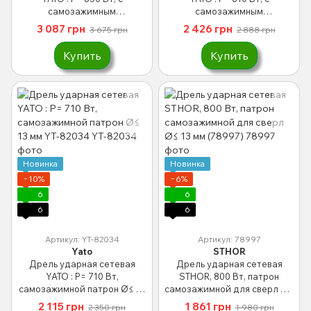
самозажимным
самозажимным
металлическим патроном
металлическим патроном
3 087 грн
2 426 грн
3 675 грн
2 888 грн
для сверл Ø≤ 13 мм YT-82037
для сверл Ø≤ 13 мм YT-82036
Купить
Купить
Новинка
Новинка
−10%
−6%
6
6
6
6
Артикул: YT-82034
Артикул: 78997
Yato
STHOR
Дрель ударная сетевая
Дрель ударная сетевая
YATO : P= 710 Вт,
STHOR, 800 Вт, патрон
самозажимной патрон Ø≤ 13
самозажимной для сверл Ø≤
мм YT-82034
13 мм (78997)
2 115 грн
1 861 грн
2 350 грн
1 980 грн