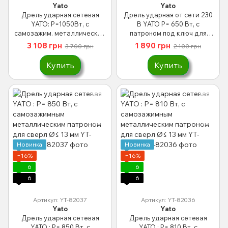
Yato
Yato
Дрель ударная сетевая
Дрель ударная от сети 230
YATO: P=1050Вт, с
В YATO P= 650 Вт, с
самозажим. металлическим
патроном под ключ для
патроном для сверл
сверл Ø≤ 13 мм YT-82038
3 108 грн
1 890 грн
3 700 грн
2 100 грн
Ø≤13мм,2режимы YT-82044
Купить
Купить
Новинка
Новинка
−16%
−16%
6
6
6
6
Артикул: YT-82037
Артикул: YT-82036
Yato
Yato
Дрель ударная сетевая
Дрель ударная сетевая
YATO : P= 850 Вт, с
YATO : P= 810 Вт, с