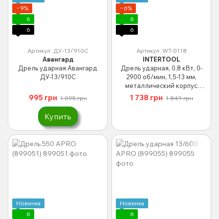
−9%
−6%
6
6
6
6
Артикул: ДУ-13/910С
Артикул: WT-0118
Авангард
INTERTOOL
Дрель ударная Авангард
Дрель ударная, 0,8 кВт, 0-
ДУ-13/910С
2900 об/мин, 1,5-13 мм,
металлический корпус
редуктора INTERTOOL WT-
995 грн
1 738 грн
1 095 грн
1 849 грн
0118
Купить
Новинка
Новинка
6
6