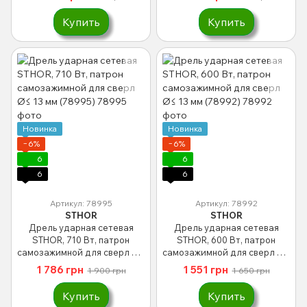
Купить
Купить
Новинка
Новинка
−6%
−6%
6
6
6
6
Артикул: 78995
Артикул: 78992
STHOR
STHOR
Дрель ударная сетевая
Дрель ударная сетевая
STHOR, 710 Вт, патрон
STHOR, 600 Вт, патрон
самозажимной для сверл Ø≤
самозажимной для сверл Ø≤
13 мм (78995)
13 мм (78992)
1 786 грн
1 551 грн
1 900 грн
1 650 грн
Купить
Купить