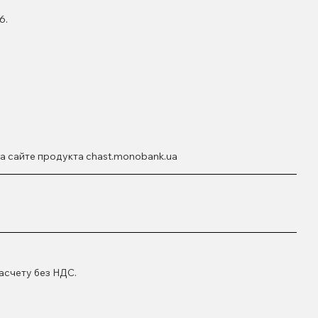
6.
а сайте продукта chast.monobank.ua
асчету без НДС.