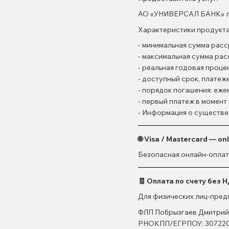
АО «УНИВЕРСАЛ БАНК» лиц
Характеристики продукта
- минимальная сумма расср
- максимальная сумма рас
- реальная годовая проце
- доступный срок, платежей
- порядок погашения: еж
- первый платеж в момен
- Информация о существе
🌐 Visa / Mastercard — on
Безопасная онлайн-оплата
🧾 Оплата по счету без 
Для физических лиц-пред
ФЛП Побрызгаев Дмитрий
РНОКПП/ЕГРПОУ: 307220