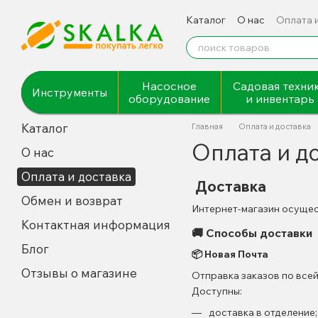
Перейти к основному контенту
Каталог
О нас
Оплата 
Насосное
Садовая техни
Инструменты
оборудование
и инвентарь
Каталог
Главная
Оплата и доставка
Оплата и д
О нас
Оплата и доставка
Доставка
Обмен и возврат
Интернет-магазин осущес
Контактная информация
🚚 Способы доставки
Блог
📦 Новая Почта
Отзывы о магазине
Отправка заказов по всей
Доступны:
доставка в отделение;