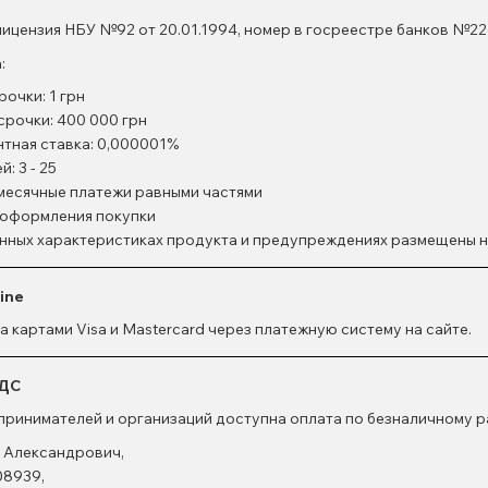
ензия НБУ №92 от 20.01.1994, номер в госреестре банков №22
:
очки: 1 грн
срочки: 400 000 грн
нтная ставка: 0,000001%
: 3 - 25
емесячные платежи равными частями
т оформления покупки
нных характеристиках продукта и предупреждениях размещены н
line
 картами Visa и Mastercard через платежную систему на сайте.
НДС
принимателей и организаций доступна оплата по безналичному р
 Александрович,
8939,