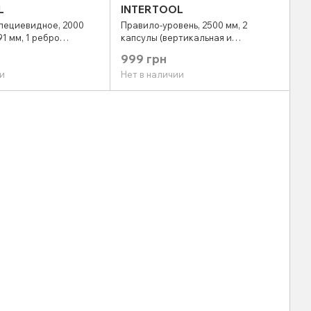
L
INTERTOOL
пециевидное, 2000
Правило-уровень, 2500 мм, 2
91 мм, 1 ребро
капсулы (вертикальная и
NTERTOOL MT-2220
горизонтальная) INTERTOOL MT-
999 грн
2025
и
Нет в наличии