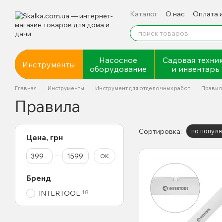
Перейти к основному контенту
Каталог
О нас
Оплата 
Насосное
Садовая техни
Инструменты
оборудование
и инвентарь
Главная
Инструменты
Инструмент для отделочных работ
Правил
Правила
Сортировка:
по попул
Цена, грн
От Цена, грн
До Цена, грн
OK
Бренд
18
INTERTOOL