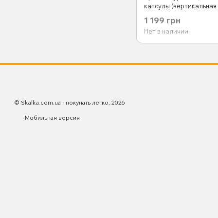
капсулы (вертикальная
горизонтальная) INTER
1 199 грн
2031
Нет в наличии
© Skalka.com.ua - покупать легко, 2026
Мобильная версия