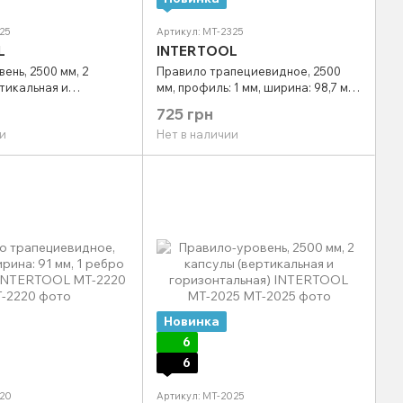
25
Артикул: MT-2325
L
INTERTOOL
ень, 2500 мм, 2
Правило трапециевидное, 2500
тикальная и
мм, профиль: 1 мм, ширина: 98,7 мм,
ая), с ручками
2 ребра жесткости INTERTOOL MT-
725 грн
T-2125
2325
и
Нет в наличии
Новинка
6
6
220
Артикул: MT-2025