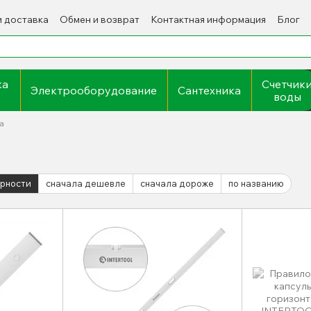
и доставка
Обмен и возврат
Контактная информация
Блог
ка
Счетчик
Электрооборудование
Сантехника
воды
а
ярности
сначала дешевле
сначала дороже
по названию