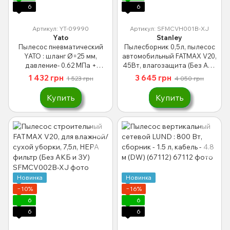
6
6
Артикул: YT-09990
Артикул: SFMCVH001B-XJ
Yato
Stanley
Пылесос пневматический
Пылесборник 0,5л, пылесос
YATO : шланг Ø=25 мм,
автомобильный FATMAX V20,
давление- 0.62 МПа +
45Вт, влагозащита (Без АКБ
комплект насадок YT-09990
и ЗП)
1 432 грн
3 645 грн
1 523 грн
4 050 грн
Купить
Купить
Новинка
Новинка
−10%
−16%
6
6
6
6