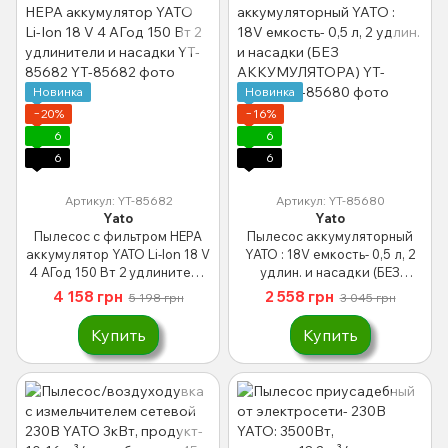
Новинка
Новинка
−20%
−16%
6
6
6
6
Артикул: YT-85682
Артикул: YT-85680
Yato
Yato
Пылесос с фильтром HEPA
Пылесос аккумуляторный
аккумулятор YATO Li-Ion 18 V
YATO : 18V емкость- 0,5 л, 2
4 АГод 150 Вт 2 удлинители
удлин. и насадки (БЕЗ
и насадки YT-85682
АККУМУЛЯТОРА) YT-85680
4 158 грн
2 558 грн
5 198 грн
3 045 грн
Купить
Купить