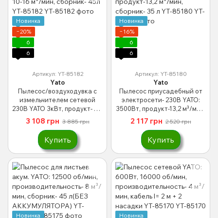
Новинка
Новинка
−20%
−16%
6
6
6
6
Артикул: YT-85182
Артикул: YT-85180
Yato
Yato
Пылесос/воздуходувка с
Пылесос приусадебный от
измельчителем сетевой
электросети- 230В YATO:
230В YATO 3кВт, продукт- 10-
3500Вт, продукт-13,2 м³/мин,
16 м³/мин, сборник- 45л YT-
сборник- 35 л YT-85180
3 108 грн
2 117 грн
3 885 грн
2 520 грн
85182
Купить
Купить
Новинка
Новинка