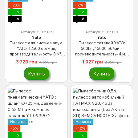
−20%
−6%
6
6
6
6
Артикул: YT-85175
Артикул: YT-85170
Yato
Yato
Пылесос для листьев акум.
Пылесос сетевой YATO:
YATO: 12500 об/мин,
600Вт, 16000 об/мин,
производительность- 8 м³/
производительность- 4 м³/
мин, сборник- 45 л(БЕЗ
мин, кабель l= 2 м + 2
3 720 грн
1 927 грн
4 650 грн
2 050 грн
АККУМУЛЯТОРА) YT-85175
насадки YT-85170
Купить
Купить
Новинка
Новинка
−6%
−10%
6
6