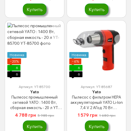
Купить
Купить
Новинка
Новинка
−20%
−6%
6
6
6
6
Артикул: YT-85700
Артикул: YT-85687
Yato
Yato
Пылесос промышленный
Пылесос с фильтром HEPA
сетевой YATO : 1400 Вт,
аккумуляторный YATO Li-Ion
сборная емкость - 20 л YT-
7,4 V 2 АГод 70 Вт
85700
удлинитель и насадки YT-
4 788 грн
1 579 грн
5 985 грн
1 680 грн
85687
Купить
Купить