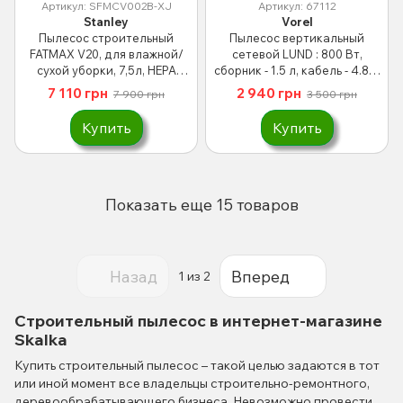
Артикул: SFMCV002B-XJ
Артикул: 67112
Stanley
Vorel
Пылесос строительный
Пылесос вертикальный
FATMAX V20, для влажной/
сетевой LUND : 800 Вт,
сухой уборки, 7,5л, HEPA
сборник - 1.5 л, кабель - 4.8 м
фильтр (Без АКБ и ЗУ)
(DW) (67112)
7 110 грн
2 940 грн
7 900 грн
3 500 грн
Купить
Купить
Показать еще 15 товаров
Назад
Вперед
1
из 2
Строительный пылесос в интернет-магазине
Skalka
Купить строительный пылесос – такой целью задаются в тот
или иной момент все владельцы строительно-ремонтного,
деревообрабатывающего бизнеса. Невозможно провести