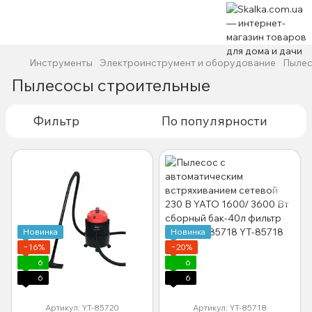
Инструменты
Электроинструмент и оборудование
Пылес
Пылесосы строительные
Фильтр
По популярности
Новинка
Новинка
−16%
−20%
6
6
6
6
Артикул: YT-85720
Артикул: YT-85718