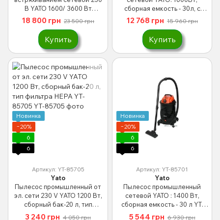
В YATO 1600/ 3600 Вт
сборная емкость - 30л, с
сборный бак-40л фильтр
ручной встряхиванием
18 800 грн
12 768 грн
23 500 грн
15 960 грн
HEPA YT-85717
фильтра (DW) YT-85715
Купить
Купить
Новинка
Новинка
−20%
−20%
6
6
6
6
Артикул: YT-85705
Артикул: YT-85701
Yato
Yato
Пылесос промышленный от
Пылесос промышленный
эл. сети 230 V YATO 1200 Вт,
сетевой YATO : 1400 Вт,
сборный бак-20 л, тип
сборная емкость - 30 л YT-
фильтра HEPA YT-85705
85701
3 240 грн
5 544 грн
4 050 грн
6 930 грн