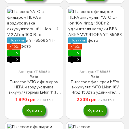
Новинка
Новинка
−10%
−16%
6
6
6
6
Артикул: YT-85686
Артикул: YT-85683
Yato
Yato
Пылесос YATO с фильтром
Пылесос с фильтром HEPA
HEPA и воздуходувка
аккумулят YATO Li-Ion 18V
аккумуляторный Li-Ion 11.1 V
4год 150Вт 2 удлинителя
2 АГод 100 Вт с насадками
насадки БЕЗ АККУМУЛЯТОРА
1 890 грн
2 338 грн
2 100 грн
2 783 грн
YT-85686
YT-85683
Купить
Купить