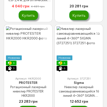
лазерных уровней
4 040 грн
20 281 грн
4 489 грн
Купить
Купить
Новинка
Новинка
3
6
3
6
Артикул: HKR2000
Артикул: 3727251
PROTESTER
Sigma
Ротационный лазерный
Нивелир лазерный
нивелир PROTESTER
самовыравнивающийся 16
HKR2000
линий 4×360° SIGMA
(3727251)
23 283 грн
12 652 грн