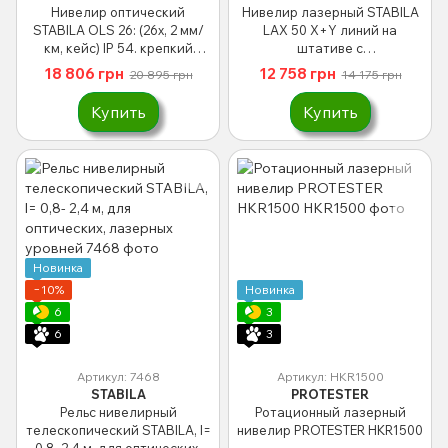
Нивелир оптический
Нивелир лазерный STABILA
STABILA OLS 26: (26x, 2 мм/
LAX 50 X+Y линий на
км, кейс) IP 54. крепкий
штативе с
корпус с защитным кожухом.
телескопическими ножками;
18 806 грн
12 758 грн
20 895 грн
14 175 грн
l=10 м
Купить
Купить
Новинка
−10%
Новинка
6
3
6
3
Артикул: 7468
Артикул: HKR1500
STABILA
PROTESTER
Рельс нивелирный
Ротационный лазерный
телескопический STABILA, l=
нивелир PROTESTER HKR1500
0,8- 2,4 м, для оптических,