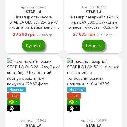
Артикул: 18460
Артикул: 18327
STABILA
STABILA
Нивелир оптический
Нивелир лазерный STABILA
STABILA OLS 26: (26x, 2 мм/
Type LAX 300: с функцией
км, штатив, рейка, кейс) IP
отвеса, точность +-0,3мм/м
54. защитный кожух.
29 390 грн
27 972 грн
32 655 грн
31 080 грн
Купить
Купить
Новинка
Новинка
−10%
−10%
6
6
6
6
Артикул: 17862
Артикул: 16789
STABILA
STABILA