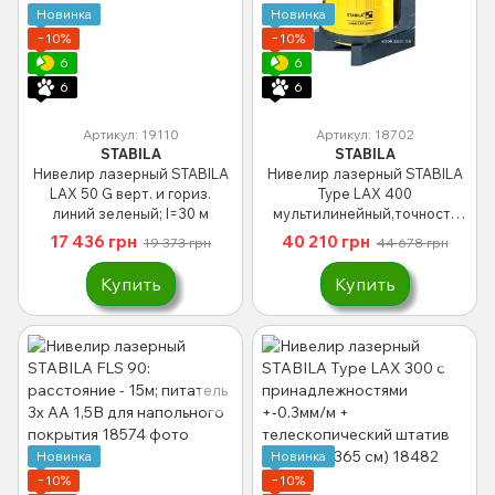
Новинка
Новинка
−10%
−10%
6
6
6
6
Артикул: 19110
Артикул: 18702
STABILA
STABILA
Нивелир лазерный STABILA
Нивелир лазерный STABILA
LAX 50 G верт. и гориз.
Type LAX 400
линий зеленый; l=30 м
мультилинейный,точность
+-0,3мм/м
17 436 грн
40 210 грн
19 373 грн
44 678 грн
Купить
Купить
Новинка
Новинка
−10%
−10%