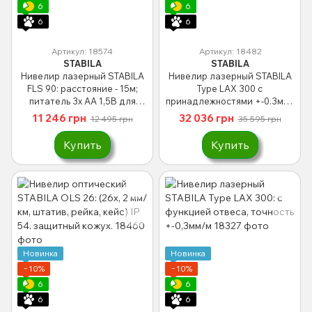
6
6
6
6
Артикул: 18574
Артикул: 18482
STABILA
STABILA
Нивелир лазерный STABILA
Нивелир лазерный STABILA
FLS 90: расстояние - 15м;
Type LAX 300 с
питатель 3х АА 1,5В для
принадлежностями +-0.3мм/
напольного покрытия
м + телескопический
11 246 грн
32 036 грн
12 495 грн
35 595 грн
штатив LT 30 (20-365 см)
Купить
Купить
Новинка
Новинка
−10%
−10%
6
6
6
6