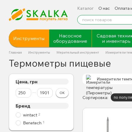
Перейти к основному контенту
Каталог
О нас
Оплата 
Насосное
Садовая техни
Инструменты
оборудование
и инвентарь
Главная
Инструменты
Мерительный инструмент
Измерители те
Термометры пищевые
Измерители темп
Цена, грн
От Цена, грн
До Цена, грн
OK
Сортировка:
по попул
Бренд
2
wintact
1
Benetech