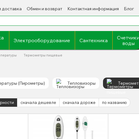
и доставка
Обмен и возврат
Контактная информация
Блог
ка
Счетчик
Электрооборудование
Сантехника
воды
мпературы
Термометры пищевые
ературы (Пирометры)
Тепловизоры
Термомет
ярности
сначала дешевле
сначала дороже
по названию