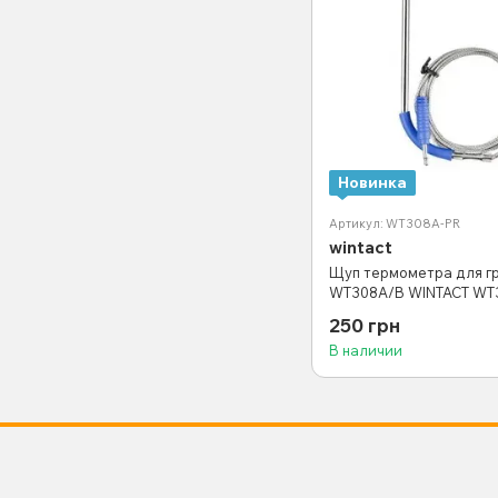
Новинка
Артикул: WT308A-PR
wintact
Щуп термометра для г
WT308A/B WINTACT WT
250 грн
В наличии