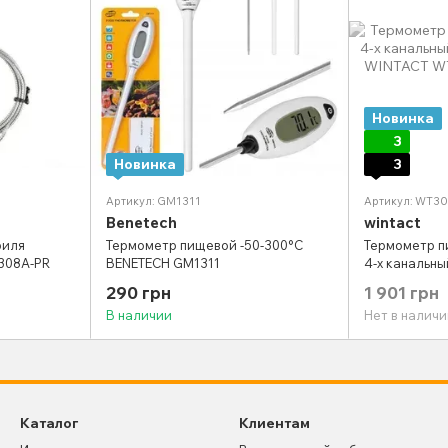
Новинка
3
Новинка
3
Артикул: GM1311
Артикул: WT3
Benetech
wintact
риля
Термометр пищевой -50-300°C
Термометр п
308A-PR
BENETECH GM1311
4-х канальны
WINTACT WT
290 грн
1 901 грн
В наличии
Нет в наличи
Каталог
Клиентам