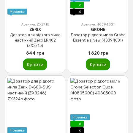
6
Новинка
6
Артикул: ZX2715
Артикул: 40394001
ZERIX
GROHE
Дозатор для рідкого мила
Дозатор рідкого мила Grohe
настінний Zerix LR402
Essentials New (40394001)
(ZX2715)
644 грн
1 620 грн
Купити
Купити
Новинка
6
Новинка
6