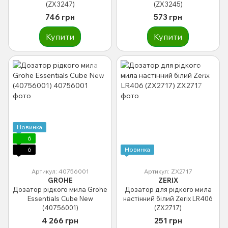
(ZX3247)
(ZX3245)
746 грн
573 грн
Купити
Купити
Новинка
6
6
Новинка
Артикул: 40756001
Артикул: ZX2717
GROHE
ZERIX
Дозатор рідкого мила Grohe
Дозатор для рідкого мила
Essentials Cube New
настінний білий Zerix LR406
(40756001)
(ZX2717)
4 266 грн
251 грн