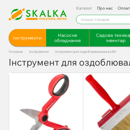
Перейти до основного контенту
Каталог
Про нас
Оплат
Відгуки про магазин
Насосне
Садова техніка
Інструменти
обладнання
інвентар
Головна
Інструменти
Інструмент для оздоблювальних робіт
Інструмент для оздоблюва