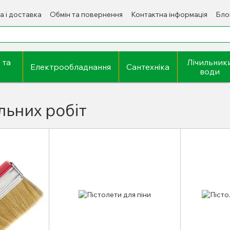
а і доставка
Обмін та повернення
Контактна інформація
Бло
 та
Лічильник
Електрообладнання
Сантехніка
води
льних робіт