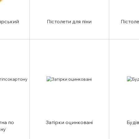
ярський
Пістолети для піни
Пістоле
тна по
Затірки оцинковані
Буді
ону