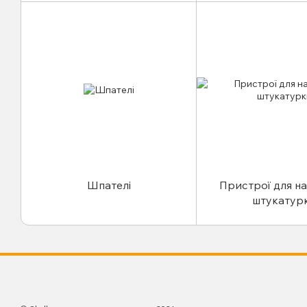
Шпателі
Пристрої для н
штукатур