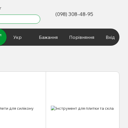
г
(098) 308-48-95
и
Укр
Бажання
Порівняння
Вхід