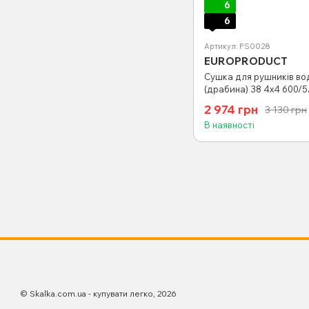
6
6
Артикул: PS0028
EUROPRODUCT
Сушка для рушників во
(драбина) 38 4х4 600/5
(PS0028)
2 974 грн
3 130 грн
В наявності
© Skalka.com.ua - купувати легко, 2026