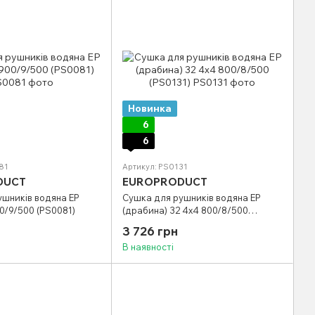
Новинка
6
6
81
Артикул: PS0131
DUCT
EUROPRODUCT
ушників водяна EP
Сушка для рушників водяна EP
00/9/500 (PS0081)
(драбина) 32 4х4 800/8/500
(PS0131)
3 726 грн
В наявності