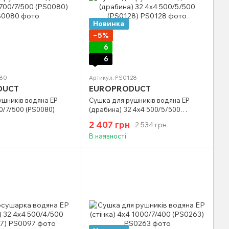
Новинка
−5%
6
6
080
Артикул: PS0128
DUCT
EUROPRODUCT
ушників водяна EP
Сушка для рушників водяна EP
00/7/500 (PS0080)
(драбина) 32 4х4 500/5/500
(PS0128)
2 407 грн
2 534 грн
В наявності