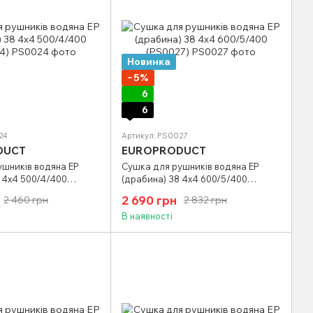
Новинка
−5%
6
6
24
Артикул: PS0027
DUCT
EUROPRODUCT
ушників водяна EP
Сушка для рушників водяна EP
 4х4 500/4/400
(драбина) 38 4х4 600/5/400
(PS0027)
2 690 грн
2 460 грн
2 832 грн
В наявності