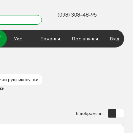
г
(098) 308-48-95
и
Укр
Бажання
Порівняння
Вхід
ичні рушникосушки
Відображення: