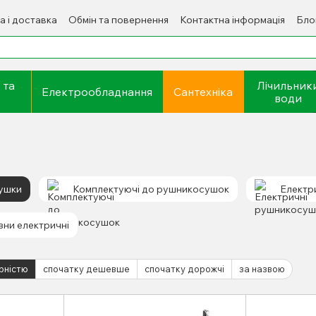
а і доставка
Обмін та повернення
Контактна інформація
Бло
 та
Лічильник
Електрообладнання
Сантехніка
води
ушки
Комплектуючі до рушникосушок
Електр
зни електричні
рністю
спочатку дешевше
спочатку дорожчі
за назвою