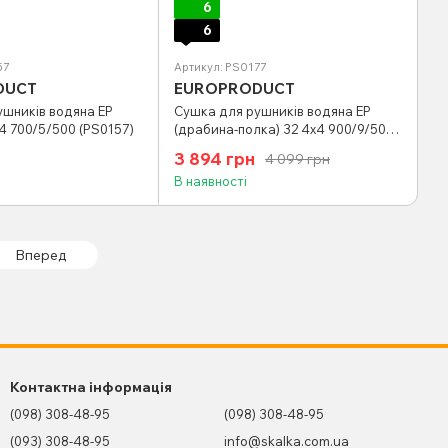
6
6
57
Артикул: PS0177
DUCT
EUROPRODUCT
ушників водяна EP
Сушка для рушників водяна EP
х4 700/5/500 (PS0157)
(драбина-полка) 32 4х4 900/9/500
(PS0177)
3 894 грн
4 099 грн
В наявності
Вперед
Контактна інформація
(098) 308-48-95
(098) 308-48-95
(093) 308-48-95
info@skalka.com.ua