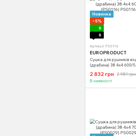
Новинка
−5%
6
6
Артикул: PS0116
EUROPRODUCT
Сушка для рушників во
(драбина) 38 4х4 600/
(PS0116)
2 832 грн
2 981 грн
В наявності