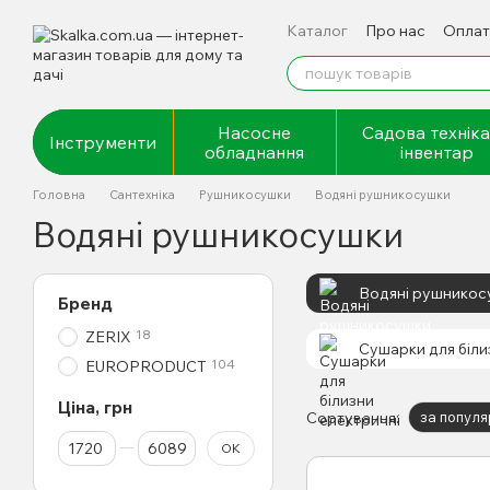
Перейти до основного контенту
Каталог
Про нас
Оплат
Відгуки про магазин
Насосне
Садова техніка
Інструменти
обладнання
інвентар
Головна
Сантехніка
Рушникосушки
Водяні рушникосушки
Водяні рушникосушки
Водяні рушникос
Бренд
18
ZERIX
Сушарки для біли
104
EUROPRODUCT
Ціна, грн
Сортування:
за популя
Від Ціна, грн
До Ціна, грн
ОК