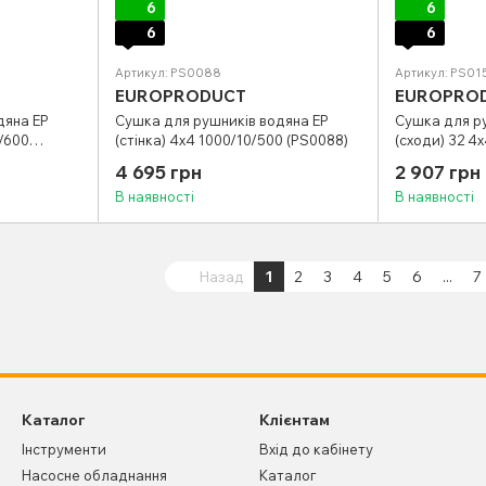
6
6
6
6
Артикул: PS0088
Артикул: PS01
EUROPRODUCT
EUROPRO
дяна EP
Сушка для рушників водяна EP
Сушка для р
/600
(стінка) 4х4 1000/10/500 (PS0088)
(сходи) 32 4
4 695 грн
2 907 грн
В наявності
В наявності
Назад
1
2
3
4
5
6
...
7
Каталог
Клієнтам
Інструменти
Вхід до кабінету
Насосне обладнання
Каталог