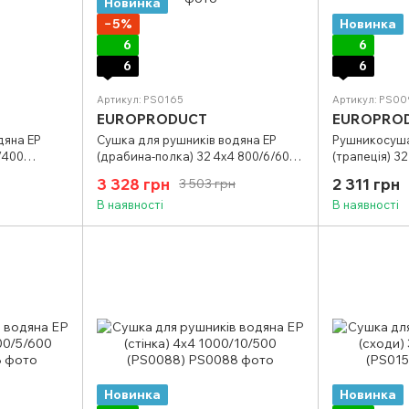
Новинка
−5%
Новинка
6
6
6
6
Артикул: PS0165
Артикул: PS00
EUROPRODUCT
EUROPRO
дяна EP
Сушка для рушників водяна EP
Рушникосуша
/400
(драбина-полка) 32 4х4 800/6/600
(трапеція) 3
(PS0165)
(PS0097)
3 328 грн
2 311 грн
3 503 грн
В наявності
В наявності
Новинка
Новинка