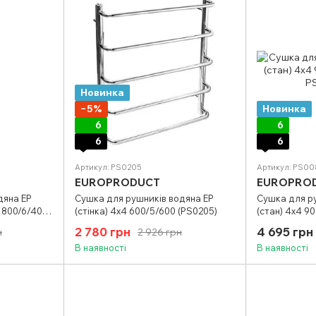
Новинка
−5%
Новинка
6
6
6
6
Артикул: PS0205
Артикул: PS00
EUROPRODUCT
EUROPRO
дяна EP
Сушка для рушників водяна EP
Сушка для р
 800/6/400
(стінка) 4х4 600/5/600 (PS0205)
(стан) 4х4 9
2 780 грн
4 695 грн
н
2 926 грн
В наявності
В наявності