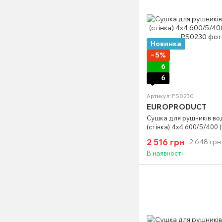
Новинка
−5%
6
6
Артикул: PS0230
EUROPRODUCT
Сушка для рушників во
(стінка) 4х4 600/5/400 
2 516 грн
2 648 грн
В наявності