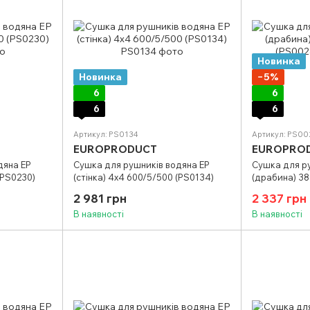
Новинка
Новинка
−5%
6
6
6
6
Артикул: PS0134
Артикул: PS00
EUROPRODUCT
EUROPRO
дяна EP
Сушка для рушників водяна EP
Сушка для р
(PS0230)
(стінка) 4х4 600/5/500 (PS0134)
(драбина) 38
(PS0024)
2 981 грн
2 337 грн
В наявності
В наявності