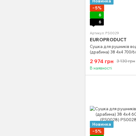
Новинка
−5%
6
6
Артикул: PS0029
EUROPRODUCT
Сушка для рушників во
(драбина) 38 4х4 700/6
(PS0029)
2 974 грн
3 130 грн
В наявності
Новинка
−5%