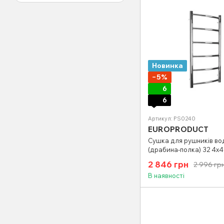
Новинка
−5%
6
6
Артикул: PS0240
EUROPRODUCT
Сушка для рушників во
(драбина-полка) 32 4х4
(PS0240)
2 846 грн
2 996 гр
В наявності