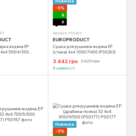
Новинка
−5%
6
6
97
Артикул: PS0263
DUCT
EUROPRODUCT
рка водяна EP
Сушка для рушників водяна EP
2 4х4 500/4/500
(стінка) 4х4 1000/7/400 (PS0263)
3 442 грн
3 623 грн
В наявності
Новинка
−5%