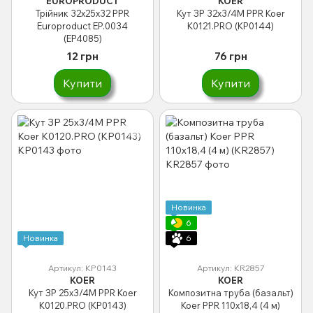
EUROPRODUCT
KOER
Трійник 32x25x32 PPR
Кут ЗР 32x3/4M PPR Koer
Europroduct EP.0034
K0121.PRO (KP0144)
(EP4085)
12 грн
76 грн
Купити
Купити
Новинка
6
Новинка
6
Артикул: KP0143
Артикул: KR2857
KOER
KOER
Кут ЗР 25x3/4M PPR Koer
Композитна труба (базальт)
K0120.PRO (KP0143)
Koer PPR 110x18,4 (4 м)