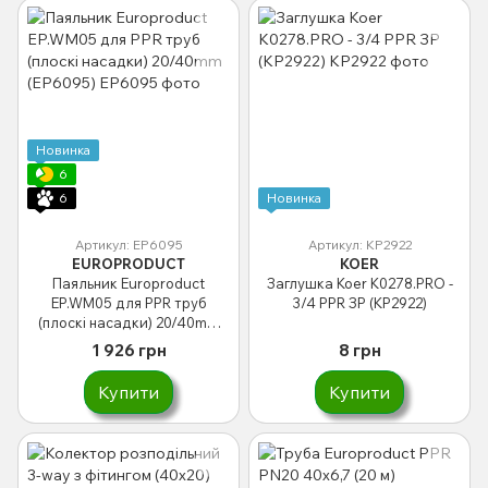
Новинка
6
6
Новинка
Артикул: EP6095
Артикул: KP2922
EUROPRODUCT
KOER
Паяльник Europroduct
Заглушка Koer K0278.PRO -
EP.WM05 для PPR труб
3/4 PPR ЗР (KP2922)
(плоскі насадки) 20/40mm
(EP6095)
1 926 грн
8 грн
Купити
Купити