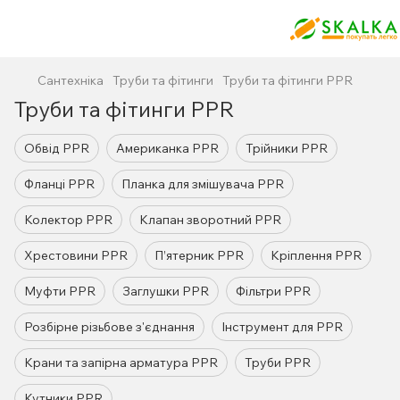
Сантехніка
Труби та фітинги
Труби та фітинги PPR
Труби та фітинги PPR
Обвід PPR
Американка PPR
Трійники PPR
Фланці PPR
Планка для змішувача PPR
Колектор PPR
Клапан зворотний PPR
Хрестовини PPR
П’ятерник PPR
Кріплення PPR
Муфти PPR
Заглушки PPR
Фільтри PPR
Розбірне різьбове з'єднання
Інструмент для PPR
Крани та запірна арматура PPR
Труби PPR
Кутники PPR