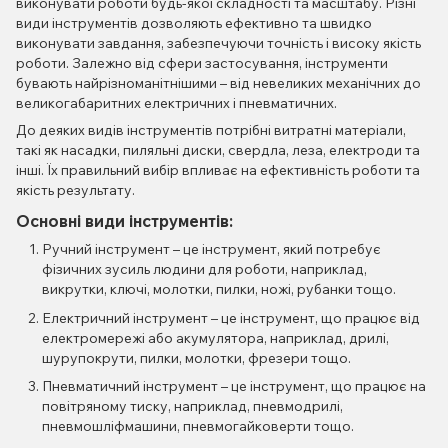
виконувати роботи будь-якої складності та масштабу. Різні
види інструментів дозволяють ефективно та швидко
виконувати завдання, забезпечуючи точність і високу якість
роботи. Залежно від сфери застосування, інструменти
бувають найрізноманітнішими – від невеликих механічних до
великогабаритних електричних і пневматичних.
До деяких видів інструментів потрібні витратні матеріали,
такі як насадки, пиляльні диски, свердла, леза, електроди та
інші. Їх правильний вибір впливає на ефективність роботи та
якість результату.
Основні види інструментів:
Ручний інструмент – це інструмент, який потребує
фізичних зусиль людини для роботи, наприклад,
викрутки, ключі, молотки, пилки, ножі, рубанки тощо.
Електричний інструмент – це інструмент, що працює від
електромережі або акумулятора, наприклад, дрилі,
шурупокрути, пилки, молотки, фрезери тощо.
Пневматичний інструмент – це інструмент, що працює на
повітряному тиску, наприклад, пневмодрилі,
пневмошліфмашини, пневмогайковерти тощо.