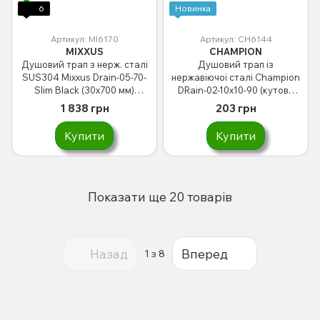
6
Новинка
Артикул: MI6170
Артикул: CH6144
MIXXUS
CHAMPION
Душовий трап з нерж. сталі
Душовий трап із
SUS304 Mixxus Drain-05-70-
нержавіючої сталі Champion
Slim Black (30x700 мм)
DRain-02-10x10-90 (кутове
(Чорний) (MI6170)
відведення) (CH6144)
1 838 грн
203 грн
Купити
Купити
Показати ще 20 товарів
Назад
Вперед
1
з 8