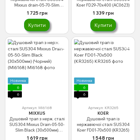
Mixxus drain-05-70-Slim
Koer FD29-70x400 (AC0623)
(30x700 мм) (MI6166)
1 725 грн
1 339 грн
Купити
Купити
Новинка
Новинка
6
6
6
6
Артикул: MI6168
Артикул: KR3265
MIXXUS
KOER
Душовий трап з нерж. сталі
Душовий трап із
SUS304 Mixxus Drain-05-50-
нержавіючої сталі SUS304
Slim Black (30x500мм)
Koer FD01-70x500 (KR3265)
(Чорний) (MI6168)
1 619 грн
1 548 грн