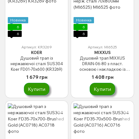
Новинка
Новинка
6
6
6
6
Артикул: KR3269
Артикул: MI6525
KOER
MIXXUS
Душовий трап із
Душовий трап MIXXUS
нержавіючої сталі SUS304
DRAIN-06-80 з пласт.
Koer FD01-70x600 (KR3269)
основою і накладкою із
нерж. сталі 70x800мм
1 679 грн
1 408 грн
(MI6525)
Купити
Купити