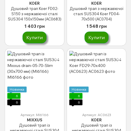
KOER
KOER
Душовий трап Koer FD02-
Душовий трап з нержавіючої
S150 з нержавіючої сталі
сталі SUS304 Koer FD04-
SUS304 150x150мм (AC0683)
70x500 (AC0704)
1 403 грн
1 548 грн
Купити
Купити
Новинка
Новинка
6
6
6
6
Артикул: MI6166
Артикул: AC0623
MIXXUS
KOER
Душовий трап із
Душовий трап із
нержавіючої сталі SUS304
нержавіючої сталі SUS304