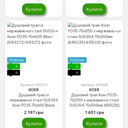
Купити
Купити
Новинка
Новинка
6
6
6
6
Артикул: KR3272
Артикул: KR5225
KOER
KOER
Душовий трап із
Душовий трап Koer FD35-
нержавіючої сталі SUS304
70x550 з нержавіючої сталі
Koer FD35-70x600 Black
SUS304 70x550мм (KR5225)
(KR3272)
2 197 грн
1 651 грн
Купити
Купити