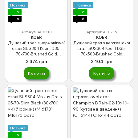
Новинка
Новинка
6
6
6
6
Артикул: AC0718
Артикул: AC0716
KOER
KOER
Душовий трап з нержавіючої
Душовий трап з нержавіючої
сталі SUS304 Koer FD35-
сталі SUS304 Koer FD35-
70x700-Brushed Gold
70x500-Brushed Gold
(AC0718)
(AC0716)
2 374 грн
2 104 грн
Купити
Купити
Новинка
6