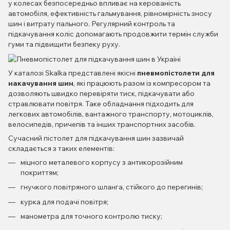
у колесах безпосередньо впливає на керованість
автомобіля, ефективність гальмування, рівномірність зносу
шин і витрату пального. Регулярний контроль та
підкачування коліс допомагають продовжити термін служби
гуми та підвищити безпеку руху.
У каталозі Skalka представлені якісні
пневмопістолети для
накачування шин
, які працюють разом із компресором та
дозволяють швидко перевіряти тиск, підкачувати або
стравлювати повітря. Таке обладнання підходить для
легкових автомобілів, вантажного транспорту, мотоциклів,
велосипедів, причепів та інших транспортних засобів.
Сучасний пістолет для підкачування шин зазвичай
складається з таких елементів:
міцного металевого корпусу з антикорозійним
покриттям;
гнучкого повітряного шланга, стійкого до перегинів;
курка для подачі повітря;
манометра для точного контролю тиску;