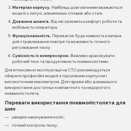
Матеріал корпусу.
Найбільш довговічними вважаються
моделі з латуні, алюмінієвих сплавів або сталі.
Довжина шланга.
Від неї залежить комфорт роботи та
мобільність оператора.
Функціональність.
Перевагою буде наявність клапана
для стравлювання повітря та можливість точного
регулювання тиску.
Сумісність із компресором.
Важливо враховувати
робочий тиск та продуктивність пневмосистеми.
Для інтенсивної експлуатації на СТО рекомендується
обирати професійні моделі з підсиленим корпусом і
високоточним манометром. Для гаража або домашнього
використання достатньо компактного та недорогого
пневмопістолета.
Переваги використання пневмопістолета для
шин
швидке накачування коліс;
точний контроль тиску;