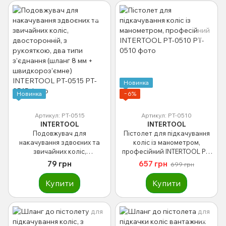
Новинка
Новинка
−6%
Артикул: PT-0515
Артикул: PT-0510
INTERTOOL
INTERTOOL
Подовжувач для
Пістолет для підкачування
накачування здвоєних та
коліс із манометром,
звичайних коліс,
професiйний INTERTOOL PT-
двосторонній, з рукояткою,
0510
79 грн
657 грн
699 грн
два типи з’єднання (шланг 8
мм + швидкороз’ємне)
Купити
Купити
INTERTOOL PT-0515