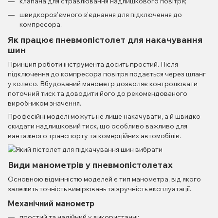
клапана для стравлювання надлишкового повітря;
швидкороз'ємного з'єднання для підключення до
компресора.
Як працює пневмопістолет для накачування
шин
Принцип роботи інструмента досить простий. Після
підключення до компресора повітря подається через шланг
у колесо. Вбудований манометр дозволяє контролювати
поточний тиск та доводити його до рекомендованого
виробником значення.
Професійні моделі можуть не лише накачувати, а й швидко
скидати надлишковий тиск, що особливо важливо для
вантажного транспорту та комерційних автомобілів.
Види манометрів у пневмопістолетах
Основною відмінністю моделей є тип манометра, від якого
залежить точність вимірювань та зручність експлуатації.
Механічний манометр
простий та надійний у використанні;