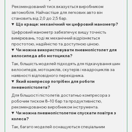
Рекомендований тиск вказується виробником
автомобіля. Найчастіше для легкових авто він
становить від 2,0 до 2,5 бар.
Що краще: механічний чи цифровий манометр?
Цифровий манометр забезпечує вищу точність
вимірювань, тоді як механічний відрізняється
простотою, надійністю та доступною ціною.
Чи можна використовувати пневмопістолет для
велосипеда або мотоцикла?
Так, більшість моделей підходять для підкачування шин
велосипедів, мотоциклів, скутерів і квадроциклів за
наявності відповідного перехідника.
Який компресор потрібен для роботи
пневмопістолета?
Для більшості пістолетів достатньо компресора з
робочим тиском 8–10 бар та продуктивністю,
рекомендованою виробником інструмента.
Чи можна пневмопістолетом спускати повітря з
колеса?
Так, багато моделей оснащуються спеціальним