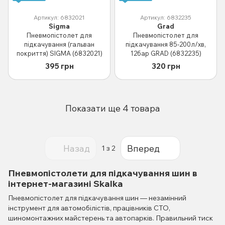
Артикул: 6832021
Артикул: 6832235
Sigma
Grad
Пневмопістолет для
Пневмопістолет для
підкачування (гальван
підкачування 85-200л/хв,
покриття) SIGMA (6832021)
12бар GRAD (6832235)
395 грн
320 грн
Показати ще 4 товара
Назад
Вперед
1
з 2
Пневмопістолети для підкачування шин в
інтернет-магазині Skalka
Пневмопістолет для підкачування шин — незамінний
інструмент для автомобілістів, працівників СТО,
шиномонтажних майстерень та автопарків. Правильний тиск