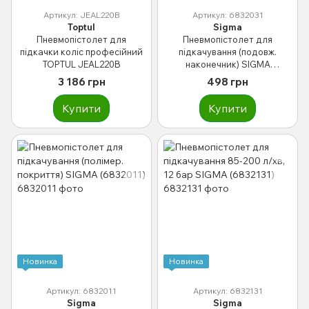
Артикул: JEAL220B
Артикул: 6832031
Toptul
Sigma
Пневмопістолет для
Пневмопістолет для
підкачки коліс професійний
підкачування (подовж.
TOPTUL JEAL220B
наконечник) SIGMA
(6832031)
3 186 грн
498 грн
Купити
Купити
Новинка
Новинка
Артикул: 6832011
Артикул: 6832131
Sigma
Sigma