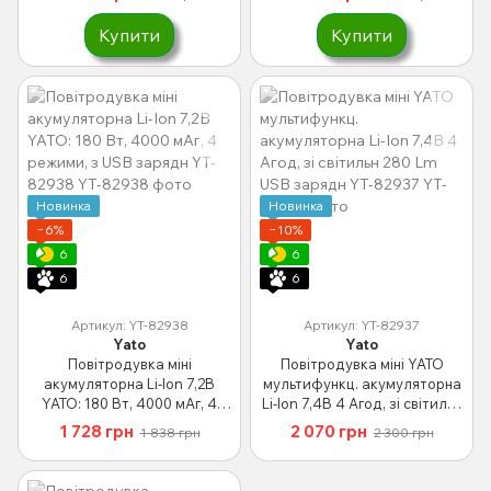
Купити
Купити
Новинка
Новинка
−6%
−10%
6
6
6
6
Артикул: YT-82938
Артикул: YT-82937
Yato
Yato
Повітродувка міні
Повітродувка міні YATO
акумуляторна Li-Ion 7,2В
мультифункц. акумуляторна
YATO: 180 Вт, 4000 мАг, 4
Li-Ion 7,4В 4 Агод, зі світильн
режими, з USB зарядн YT-
280 Lm USB зарядн YT-82937
1 728 грн
2 070 грн
1 838 грн
2 300 грн
82938