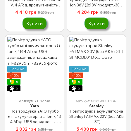
V, 4 АГод, продуктивність-
Ion 36V (2х18V)продукт.-308-
400-570 м³/хв YT-85176
700 м³/хв(БЕЗ АКУМУЛЯТОРА)
4 410 грн
4 284 грн
5 250 грн
5 355 грн
YT-85173
Купити
Купити
Новинка
Новинка
−10%
−10%
6
6
6
6
Артикул: YT-82936
Артикул: SFMCBL01B-XJ
Yato
Stanley
Повітродувка YATO турбо
Повітродувка акумуляторна
міні акумуляторна Li-Ion 7,4В
Stanley FATMAX 20V (без АКБ
4 АГод, USB заряджання, з
і ЗП)
насадками YT-82936
2 032 грн
5 400 грн
2 258 грн
6 000 грн