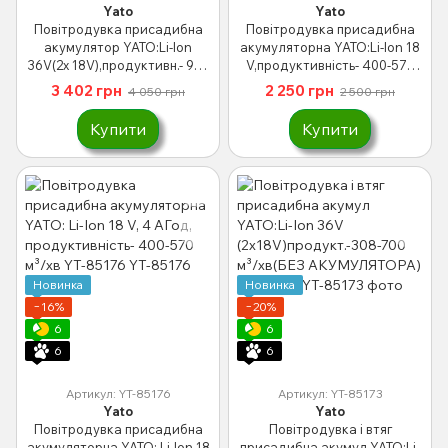
Yato
Yato
Повітродувка присадибна
Повітродувка присадибна
акумулятор YATO:Li-Ion
акумуляторна YATO:Li-Ion 18
36V(2х 18V),продуктивн.- 900
V,продуктивність- 400-570
м³/хв (БЕЗ АКУМУЛЯТОРА) YT-
м³/хв(БЕЗ АКУМУЛЯТОРА) YT-
3 402 грн
2 250 грн
4 050 грн
2 500 грн
85179
85177
Купити
Купити
Новинка
Новинка
−16%
−20%
6
6
6
6
Артикул: YT-85176
Артикул: YT-85173
Yato
Yato
Повітродувка присадибна
Повітродувка і втяг
акумуляторна YATO: Li-Ion 18
присадибна акумул YATO:Li-