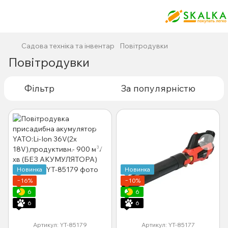
Садова техніка та інвентар
Повітродувки
Повітродувки
Фільтр
За популярністю
Новинка
Новинка
−16%
−10%
6
6
6
6
Артикул: YT-85179
Артикул: YT-85177