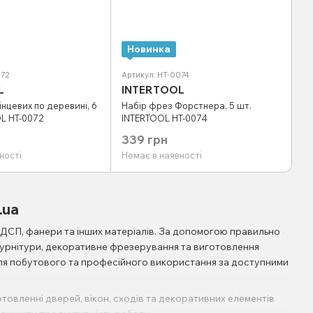
Новинка
072
Артикул: HT-0074
L
INTERTOOL
інцевих по деревині, 6
Набір фрез Форстнера, 5 шт.
L HT-0072
INTERTOOL HT-0074
339 грн
ності
Немає в наявності
.ua
ДСП, фанери та інших матеріалів. За допомогою правильно
фурнітури, декоративне фрезерування та виготовлення
для побутового та професійного використання за доступними
овленні дверей, вікон, сходів та декоративних елементів