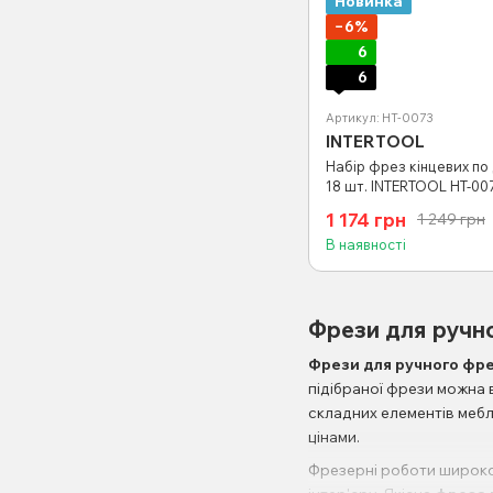
Новинка
−6%
6
6
Артикул: HT-0073
INTERTOOL
Набір фрез кінцевих по
18 шт. INTERTOOL HT-00
1 174 грн
1 249 грн
В наявності
Фрези для ручно
Фрези для ручного фр
підібраної фрези можна
складних елементів мебл
цінами.
Фрезерні роботи широко 