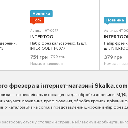
Новинка
−6%
Новинка
Артикул: HT-0077
Артикул: HT-0
INTERTOOL
INTERTOO
 деревині,
Набір фрез кальовочних, 12 шт.
Набір фрез к
73
INTERTOOL HT-0077
шт. INTERTOO
751 грн
379 грн
799 грн
Немає в наявності
Немає в наяв
го фрезера в інтернет-магазині Skalka.com
езера
— це незамінальне оснащення для обробки деревини, МДФ, 
 виконувати пазування, профілювання, обробку кромок, врізання 
ів. У каталозі Skalka.com.ua представлений широкий вибір фрез 
застосовуються у столярній справі, меблевому виробництві, вигот