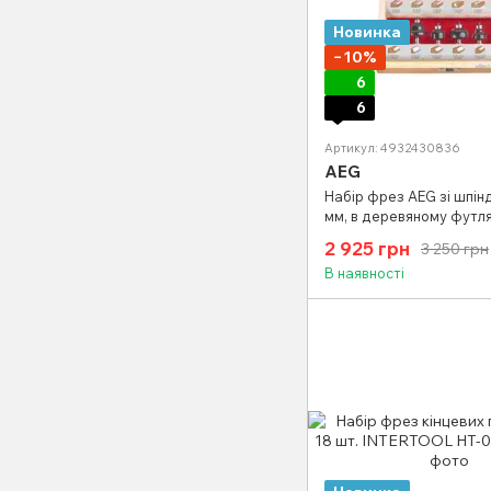
Новинка
−10%
6
6
Артикул: 4932430836
AEG
Набір фрез AEG зі шпін
мм, в деревяному футля
2 925 грн
3 250 грн
В наявності