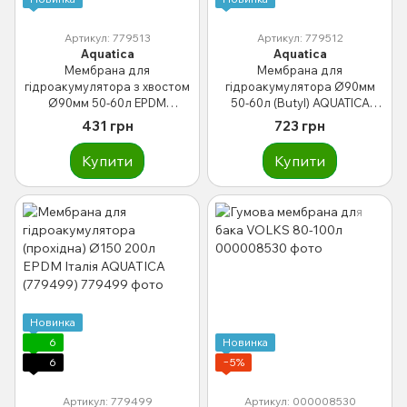
Артикул: 779513
Артикул: 779512
Aquatica
Aquatica
Мембрана для
Мембрана для
гідроакумулятора з хвостом
гідроакумулятора Ø90мм
Ø90мм 50-60л EPDM
50-60л (Butyl) AQUATICA
AQUATICA ET50 (779513)
(779512)
431 грн
723 грн
Купити
Купити
Новинка
6
Новинка
6
−5%
Артикул: 779499
Артикул: 000008530