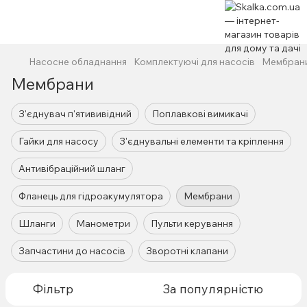
Насосне обладнання
Комплектуючі для насосів
Мембран
Мембрани
З'єднувач п'ятививідний
Поплавкові вимикачі
Гайки для насосу
З'єднувальні елементи та кріплення
Антивібраційний шланг
Фланець для гідроакумулятора
Мембрани
Шланги
Манометри
Пульти керування
Запчастини до насосів
Зворотні клапани
Фільтр
За популярністю