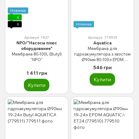
Новинка
6
6
Новинка
Артикул: 1927
Артикул: 779515
NPO/"Насосы плюс
Aquatica
оборудование"
Мембрана для
Мембрана 80-100L (Butyl)
гідроакумулятора з хвостом
"NPO"
Ø90мм 80-100л EPDM
AQUATICA ET100 (779515)
546 грн
1 411 грн
Купити
Купити