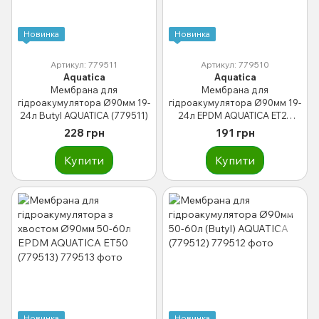
Новинка
Новинка
Артикул: 779511
Артикул: 779510
Aquatica
Aquatica
Мембрана для
Мембрана для
гідроакумулятора Ø90мм 19-
гідроакумулятора Ø90мм 19-
24л Butyl AQUATICA (779511)
24л EPDM AQUATICA ET24
(779510)
228 грн
191 грн
Купити
Купити
Новинка
Новинка