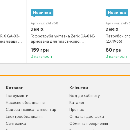
Новинка
Новинка
Артикул: ZX4968
Артикул: ZX49
ZERIX
ZERIX
RIX GA-03-
Гофротруба унітазна Zerix GA-01-B
Патрубок спо
налізації зі
армована для пластикової
(ZX4966)
X5606)
каналізації діаметром 110 мм
159 грн
80 грн
(ZX4968)
В наявності
В наявності
Каталог
Клієнтам
Інструменти
Вхід до кабінету
Насосне обладнання
Каталог
Садова техніка та інвентар
Про нас
Електрообладнання
Оплата і доставка
Сантехніка
Обмін та повернення