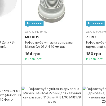
Новинка
Новинка
Артикул: MI8178
Артикул: ZX49
MIXXUS
ZERIX
 Zerix PS-
Гофротруба унітазна армована
Гофротруба у
вом)
Mixxus GA-01-A 440 мм для
(армована) д
чавунної каналізації d 110 мм
каналізації 
164 грн
180 грн
(MI8178)
(ZX4969)
В наявності
В наявності