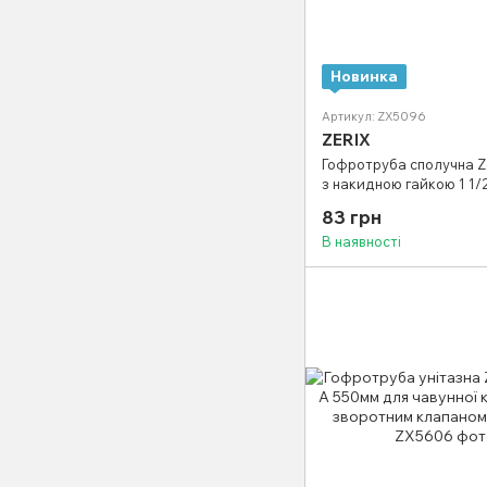
Новинка
Артикул: ZX5096
ZERIX
Гофротруба сполучна Ze
з накидною гайкою 1 1/2
мм) (ZX5096)
83 грн
В наявності