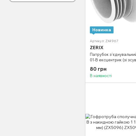
Новинка
Артикул: ZX4967
ZERIX
Патрубок з'єднувальний
01-B ексцентрик (зі зсу
(ZX4967)
80 грн
В наявності