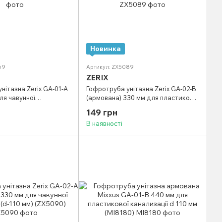
Новинка
69
Артикул: ZX5089
ZERIX
нітазна Zerix GA-01-A
Гофротруба унітазна Zerix GA-02-B
ля чавунної
(армована) 330 мм для пластикової
діаметром 110 мм
каналізації (d-110 мм) (ZX5089)
149 грн
В наявності