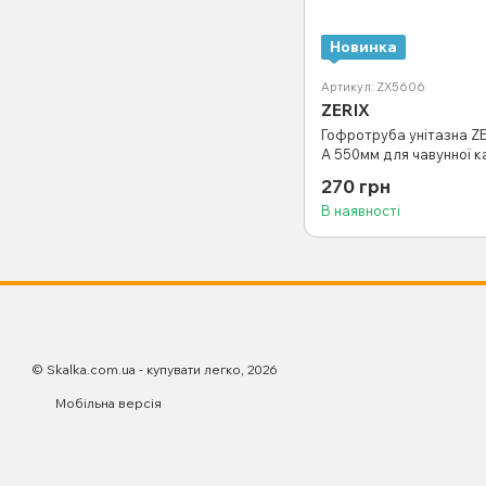
Новинка
Артикул: ZX5606
ZERIX
Гофротруба унітазна ZE
A 550мм для чавунної ка
зворотним клапаном (Z
270 грн
В наявності
© Skalka.com.ua - купувати легко, 2026
Мобільна версія