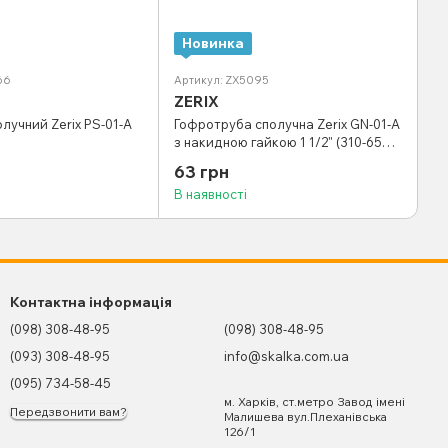
Новинка
66
Артикул: ZX5095
ZERIX
лучний Zerix PS-01-A
Гофротруба сполучна Zerix GN-01-A
з накидною гайкою 1 1/2" (310-650
мм) (ZX5095)
63 грн
В наявності
Контактна інформація
(098) 308-48-95
(098) 308-48-95
(093) 308-48-95
info@skalka.com.ua
(095) 734-58-45
м. Харків, ст.метро Завод імені
Передзвонити вам?
Малишева вул.Плеханівська
126/1