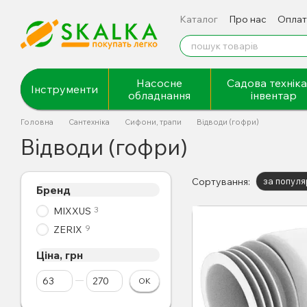
Перейти до основного контенту
Каталог
Про нас
Оплат
Відгуки про магазин
Насосне
Садова техніка
Інструменти
обладнання
інвентар
Головна
Сантехніка
Сифони, трапи
Відводи (гофри)
Відводи (гофри)
Сортування:
за популя
Бренд
3
MIXXUS
9
ZERIX
Ціна, грн
Від Ціна, грн
До Ціна, грн
ОК