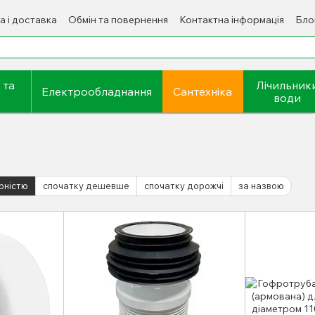
а і доставка
Обмін та повернення
Контактна інформація
Бло
 та
Лічильник
Електрообладнання
Сантехніка
води
рністю
спочатку дешевше
спочатку дорожчі
за назвою