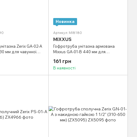
Новинка
90
Артикул: MI8180
MIXXUS
нітазна Zerix GA-02-A
Гофротруба унітазна армована
30 мм для чавунної
Mixxus GA-01-B 440 мм для
d-110 мм) (ZX5090)
пластикової канализації d 110 мм
161 грн
(MI8180)
В наявності