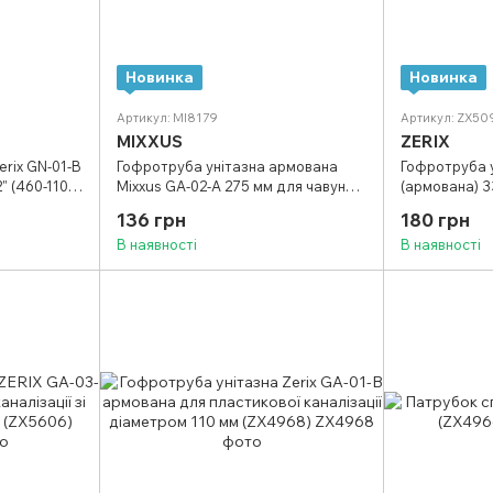
Новинка
Новинка
Артикул: MI8179
Артикул: ZX50
MIXXUS
ZERIX
rix GN-01-B
Гофротруба унітазна армована
Гофротруба у
" (460-1100
Mixxus GA-02-A 275 мм для чавунної
(армована) 3
каналізації d 110 мм (MI8179)
каналізації (
136 грн
180 грн
В наявності
В наявності