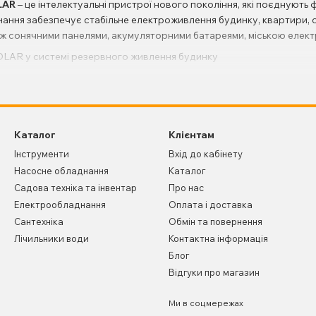
LAR
– це інтелектуальні пристрої нового покоління, які поєднують
ання забезпечує стабільне електроживлення будинку, квартири, о
іж сонячними панелями, акумуляторними батареями, міською еле
ka
представлені сучасні гібридні інвертори SOLAR, які підходять
ля створення повноцінної автономної сонячної електростанції. Зав
Каталог
Клієнтам
ти витрати на електроенергію та забезпечити безперебійну робот
Інструменти
Вхід до кабінету
тори стають найпопулярнішим вибором
Насосне обладнання
Каталог
на гібридні інвертори значно зріс завдяки розвитку домашніх сон
Садова техніка та інвентар
Про нас
і моделі здатні автоматично вибирати оптимальне джерело енергі
Електрообладнання
Оплата і доставка
за наявності надлишкової потужності.
Сантехніка
Обмін та повернення
ання між джерелами живлення;
Лічильники води
Контактна інформація
 панелями;
Блог
Відгуки про магазин
ів LiFePO4, AGM і GEL;
чутливої електроніки;
Ми в соцмережах