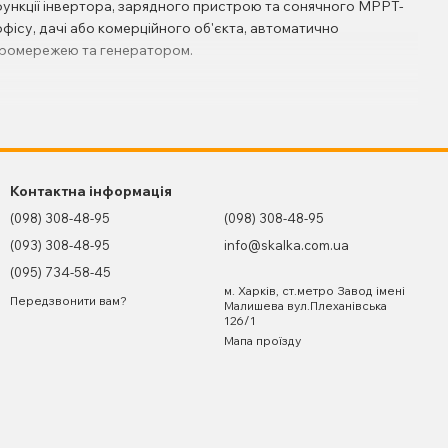
 функції інвертора, зарядного пристрою та сонячного MPPT-
фісу, дачі або комерційного об'єкта, автоматично
ктромережею та генератором.
 як для резервного електроживлення під час відключень
дяки підтримці акумуляторів LiFePO4, AGM і GEL обладнання
Контактна інформація
у побутової техніки.
(098) 308-48-95
(098) 308-48-95
(093) 308-48-95
info@skalka.com.ua
ячних електростанцій і необхідності резервного
(095) 734-58-45
ї, використовувати сонячну генерацію як пріоритетну та
м. Харків, ст.метро Завод імені
Передзвонити вам?
Малишева вул.Плеханівська
126/1
Мапа проїзду