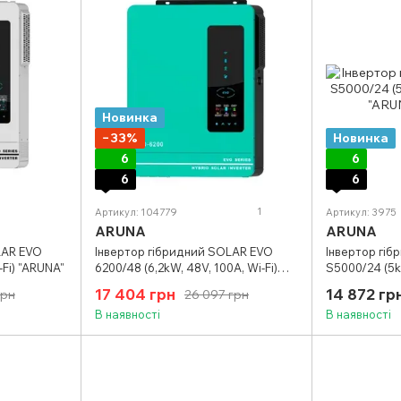
Новинка
−33%
Новинка
6
6
6
6
1
Артикул: 104779
Артикул: 3975
ARUNA
ARUNA
LAR EVO
Інвертор гібридний SOLAR EVO
Інвертор гіб
-Fi) "ARUNA"
6200/48 (6,2kW, 48V, 100А, Wi-Fi)
S5000/24 (5kW
"ARUNA"
"ARUNA"
17 404 грн
14 872 гр
грн
26 097 грн
В наявності
В наявності