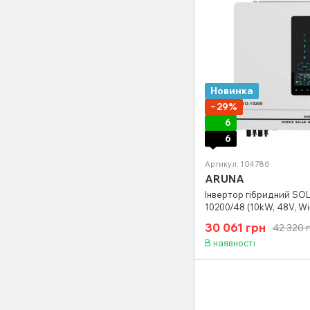
Новинка
−29%
6
6
Артикул: 104786
ARUNA
Інвертор гібридний SO
10200/48 (10kW, 48V, Wi
30 061 грн
42 320 
В наявності