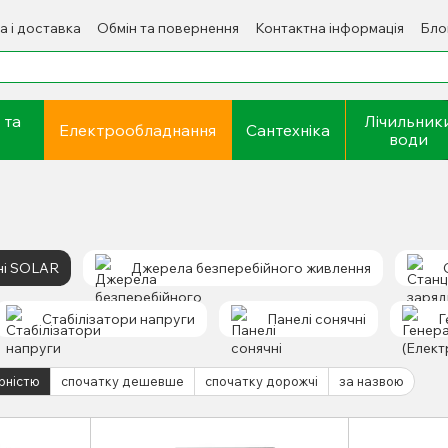
а і доставка
Обмін та повернення
Контактна інформація
Бло
 та
Лічильник
Електрообладнання
Сантехніка
води
ні SOLAR
Джерела безперебійного живлення
Стабілізатори напруги
Панелі сонячні
Г
рністю
спочатку дешевше
спочатку дорожчі
за назвою