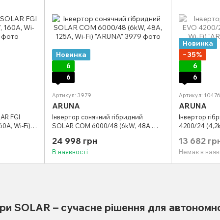
Новинка
Новинка
−35%
6
6
6
6
Артикул: 3979
Артикул: 1047
ARUNA
ARUNA
AR FGI
Інвертор сонячний гібридний
Інвертор гі
0А, Wi-Fi)
SOLAR COM 6000/48 (6kW, 48A,
4200/24 (4,2k
125А, Wi-Fi) "ARUNA"
"ARUNA"
24 998 грн
13 682 гр
В наявності
Немає в наяв
ори SOLAR – сучасне рішення для автономн