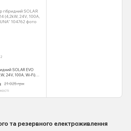
62
бридний SOLAR EVO
W, 24V, 100А, Wi-Fi)
н
21 025 грн
ності
ого та резервного електроживлення