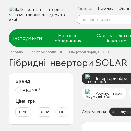
Перейти до основного контенту
Каталог
Про нас
Оплат
Відгуки про магазин
Насосне
Садова техніка
Інструменти
обладнання
інвентар
Головна
Електрообладнання
Інвертори гібридні SOLAR
Гібридні інвертори SOLAR
Інвертори гібрид
Бренд
7
ARUNA
Акумулятори
Ціна, грн
Від Ціна, грн
До Ціна, грн
Сортування:
за популя
ОК