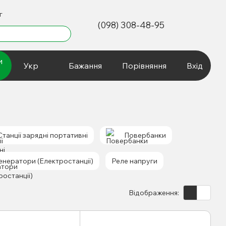
г
(098) 308-48-95
и
Укр
Бажання
Порівняння
Вхід
Станції зарядні портативні
Повербанки
енератори (Електростанції)
Реле напруги
Відображення: