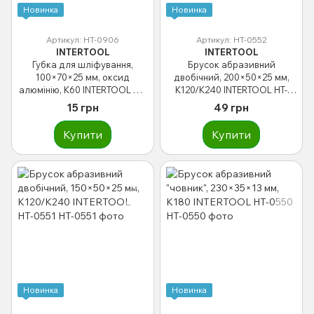
Новинка
Новинка
Артикул: HT-0906
Артикул: HT-0552
INTERTOOL
INTERTOOL
Губка для шліфування,
Брусок абразивний
100×70×25 мм, оксид
двобічний, 200×50×25 мм,
алюмінію, К60 INTERTOOL HT-
K120/K240 INTERTOOL HT-
0906
0552
15 грн
49 грн
Купити
Купити
Новинка
Новинка