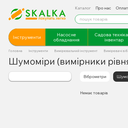
Перейти до основного контенту
Каталог
Про нас
Оплат
Відгуки про магазин
Насосне
Садова техніка
Інструменти
обладнання
інвентар
Головна
Інструменти
Вимірювальний інструмент
Вимірювачі вібр
Шумоміри (вимірники рівн
Віброметри
Шумом
Немає товарів