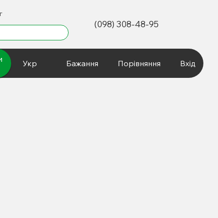
г
(098) 308-48-95
и
Укр
Бажання
Порівняння
Вхід