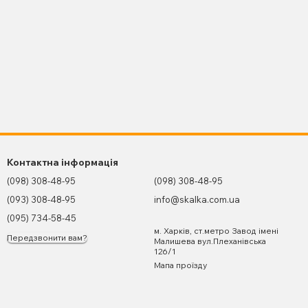
Контактна інформація
(098) 308-48-95
(098) 308-48-95
(093) 308-48-95
info@skalka.com.ua
(095) 734-58-45
м. Харків, ст.метро Завод імені
Передзвонити вам?
Малишева вул.Плеханівська
126/1
Мапа проїзду