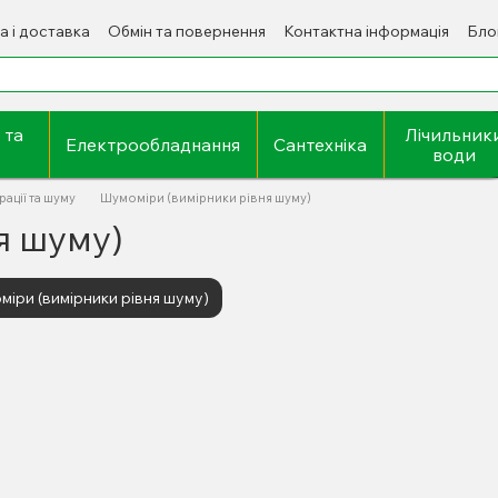
а і доставка
Обмін та повернення
Контактна інформація
Бло
 та
Лічильник
Електрообладнання
Сантехніка
води
ації та шуму
Шумоміри (вимірники рівня шуму)
я шуму)
іри (вимірники рівня шуму)